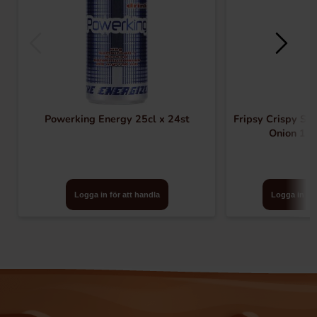
Powerking Energy 25cl x 24st
Fripsy Crispy St
Onion 120
Logga in för att handla
Logga in för