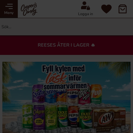
Meny
Logga in
REESES ÅTER I LAGER 🔥