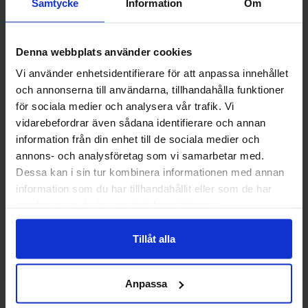
Samtycke
Information
Om
Skittles Fruits 1.6kg x 4st
Squishy Butte
Denna webbplats använder cookies
Vi använder enhetsidentifierare för att anpassa innehållet
Logga in för att handla
Logga in för
och annonserna till användarna, tillhandahålla funktioner
för sociala medier och analysera vår trafik. Vi
vidarebefordrar även sådana identifierare och annan
information från din enhet till de sociala medier och
Nyheter
annons- och analysföretag som vi samarbetar med.
Dessa kan i sin tur kombinera informationen med annan
information som du har tillhandahållit eller som de har
samlat in när du har använt deras tjänster.
Nyhet!
Nyhet!
Tillåt alla
Anpassa