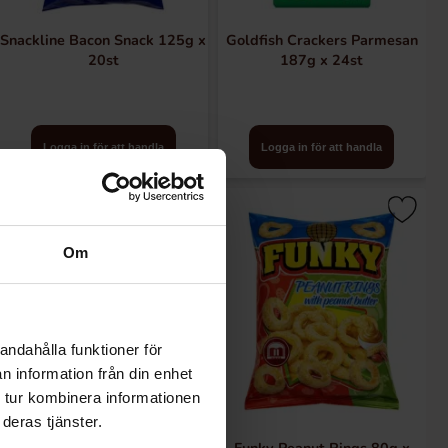
Snackline Bacon Snack 125g x
Goldfish Crackers Parmesan
20st
187g x 24st
Logga in för att handla
Logga in för att handla
Om
andahålla funktioner för
n information från din enhet
 tur kombinera informationen
deras tjänster.