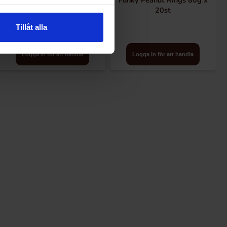
Why Not Flips Jordnötsbågar
Funky Peanut Rings 80g x
130g x 30st
20st
Tillåt alla
Logga in för att handla
Logga in för att handla