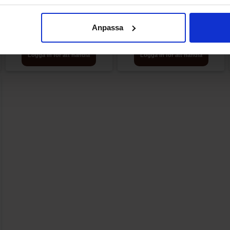
Gently Cooked Snacks Paprika
Gently Cooked Snacks
80g x 12st
Jalapeno & Ost 125g x 12st
Anpassa
Logga in för att handla
Logga in för att handla