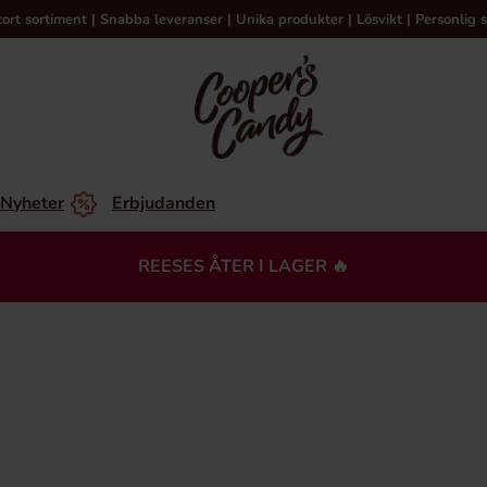
tort sortiment | Snabba leveranser | Unika produkter | Lösvikt | Personlig s
Nyheter
Erbjudanden
REESES ÅTER I LAGER 🔥