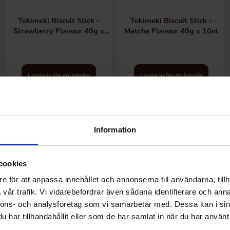
Tokimeki Biscuit Stick -
Tokimeki Biscuit Stick -
Strawberry Flavour 40g x
Matcha Flavour 40g x 10st
10st
Logga in för att handla
Logga in för att handla
Information
cookies
e för att anpassa innehållet och annonserna till användarna, tillh
vår trafik. Vi vidarebefordrar även sådana identifierare och anna
nnons- och analysföretag som vi samarbetar med. Dessa kan i sin
har tillhandahållit eller som de har samlat in när du har använt 