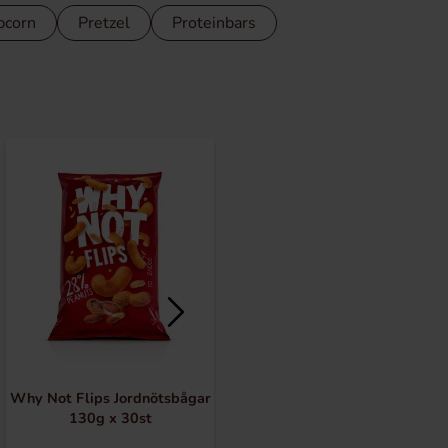
pcorn
Pretzel
Proteinbars
Why Not Flips Jordnötsbågar
Funky Peanut Rings 80g x
130g x 30st
20st