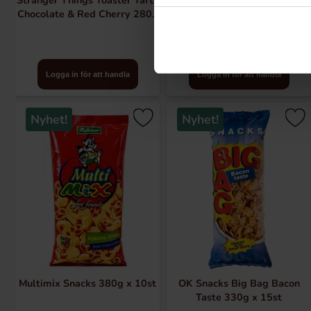
Stranger Things Toaster Tarts
Gently Cooked Snacks Bacon
Chocolate & Red Cherry 280g
& Ost 60g x 12st
x 12st
Logga in för att handla
Logga in för att handla
Nyhet!
Nyhet!
Multimix Snacks 380g x 10st
OK Snacks Big Bag Bacon
Taste 330g x 15st