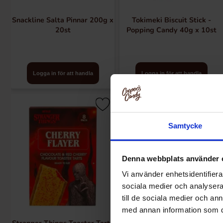
Snackline Salta Pinnar 200g x
Tokimeki Biscuit Stick -
20st
Popping Candy 40g x 10st
Logga in för att handla
Logga in för att handla
Samtycke
Denna webbplats använder 
Vi använder enhetsidentifierar
sociala medier och analysera 
till de sociala medier och a
med annan information som du 