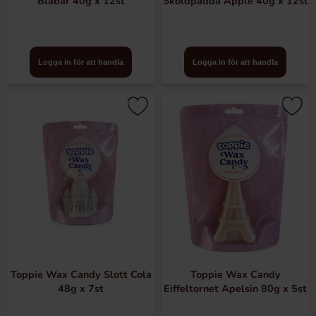
Blåbär 40g x 12st
Sköldpadda Äpple 40g x 12st
Logga in för att handla
Logga in för att handla
Toppie Wax Candy Slott Cola
Toppie Wax Candy
48g x 7st
Eiffeltornet Apelsin 80g x 5st