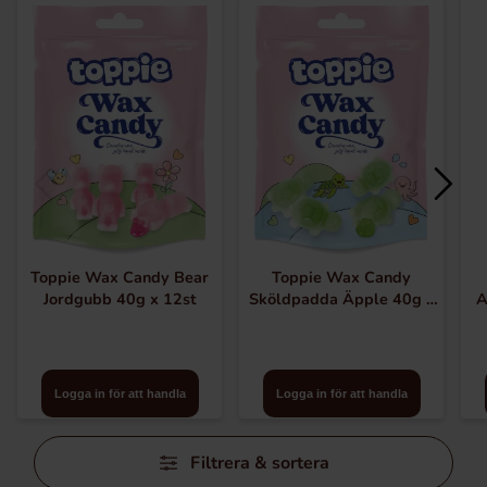
Toppie Wax Candy Bear
Toppie Wax Candy
Jordgubb 40g x 12st
Sköldpadda Äpple 40g x
A
12st
Logga in för att handla
Logga in för att handla
Hoppa
Filtrera & sortera
över