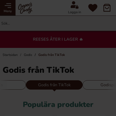
Meny
Logga in
REESES ÅTER I LAGER 🔥
Startsidan
Godis
Godis från TikTok
Godis från TikTok
ss
Godis från TikTok
Godispå
Populära produkter