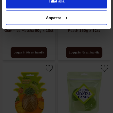
Tillåt alla
Anpassa
Cokoc Double Layer Filled
Cokoc Peeling Gummy Big
Gummies Matcha 60g x 10st
Peach 150g x 12st
Logga in för att handla
Logga in för att handla