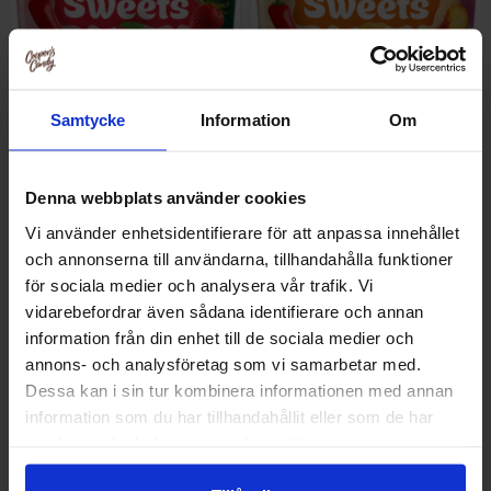
Samtycke
Information
Om
Sweet Story Chili Sweets
Sweet Story Chili Sweets Sour
Strawberry 85g x 14st
Peach 85g x 14st
Denna webbplats använder cookies
Vi använder enhetsidentifierare för att anpassa innehållet
och annonserna till användarna, tillhandahålla funktioner
Logga in för att handla
Logga in för att handla
för sociala medier och analysera vår trafik. Vi
vidarebefordrar även sådana identifierare och annan
information från din enhet till de sociala medier och
annons- och analysföretag som vi samarbetar med.
Dessa kan i sin tur kombinera informationen med annan
information som du har tillhandahållit eller som de har
samlat in när du har använt deras tjänster.