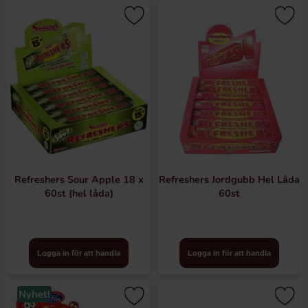
Refreshers Sour Apple 18 x
Refreshers Jordgubb Hel Låda
60st (hel låda)
60st
Logga in för att handla
Logga in för att handla
Nyhet!