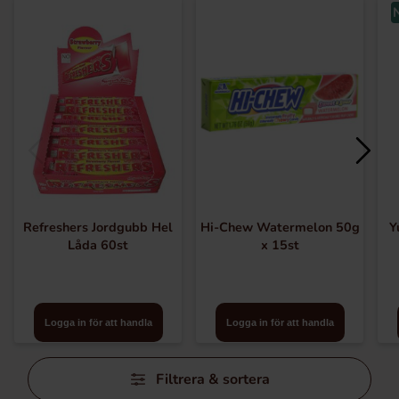
Refreshers Jordgubb Hel
Hi-Chew Watermelon 50g
Y
Låda 60st
x 15st
Logga in för att handla
Logga in för att handla
Hoppa
Filtrera & sortera
över