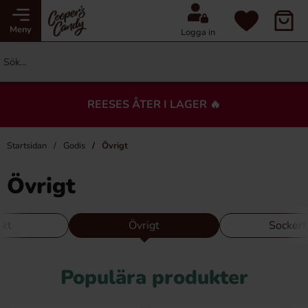
Meny
Logga in
REESES ÅTER I LAGER 🔥
Startsidan
Godis
Övrigt
Övrigt
ikt
Övrigt
Sockerfr
Populära produkter