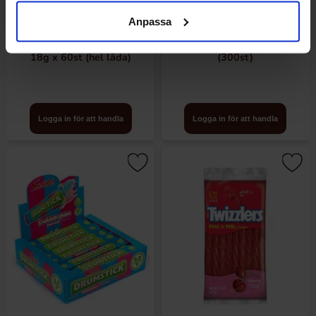
Anpassa
Swizzels Drumstick Chewbar
Woogie Flygande Tefat 378g
18g x 60st (hel låda)
(300st)
Logga in för att handla
Logga in för att handla