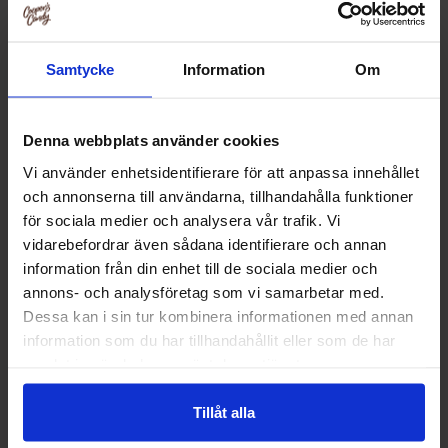
Samtycke
Information
Om
Icebreakers Sours Berry 42g x
Icebreakers Mints Fruitsours
8st
43g x 8st
Denna webbplats använder cookies
Vi använder enhetsidentifierare för att anpassa innehållet
och annonserna till användarna, tillhandahålla funktioner
Logga in för att handla
Logga in för att handla
för sociala medier och analysera vår trafik. Vi
vidarebefordrar även sådana identifierare och annan
information från din enhet till de sociala medier och
annons- och analysföretag som vi samarbetar med.
Dessa kan i sin tur kombinera informationen med annan
information som du har tillhandahållit eller som de har
samlat in när du har använt deras tjänster.
Tillåt alla