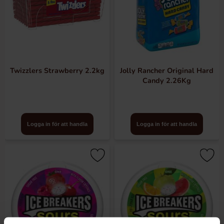
Twizzlers Strawberry 2.2kg
Jolly Rancher Original Hard
Candy 2.26Kg
Logga in för att handla
Logga in för att handla