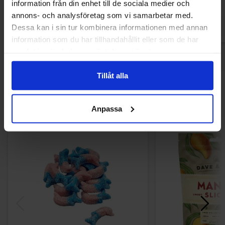
information från din enhet till de sociala medier och
annons- och analysföretag som vi samarbetar med.
Dessa kan i sin tur kombinera informationen med annan
Logga in för att handla
Logga in för a
information som du har tillhandahållit eller som de har
samlat in när du har använt deras tjänster.
Tillåt alla
Andra gillade
Anpassa