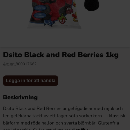
Dsito Devil Berries 1kg
Matthijs Fruit Mix Veggie 1kg
Dsito Black and Red Berries 1kg
69.90 kr
59.90 kr
Art nr:
800017662
Logga in
Logga in
Logga in för att handla
Köp
Köp
för att
för att
handla
handla
Beskrivning
Dsito Black and Red Berries är gelégodisar med mjuk och
len gelékärna täckt av ett lager söta sockerkorn – i klassisk
bärform med röda hallon och svarta björnbär. Glutenfria