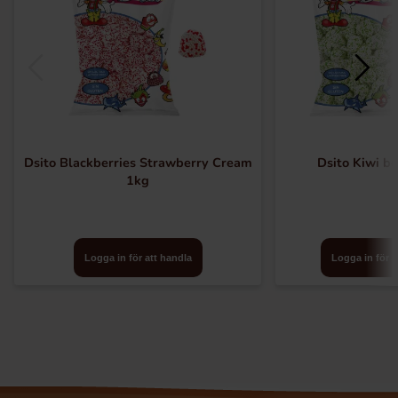
Dsito Blackberries Strawberry Cream
Dsito Kiwi be
1kg
Logga in för att handla
Logga in för a