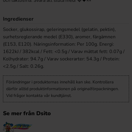
och laktosfria. Svåra att sluta med! 🍓🖤🍬
Ingredienser
Socker, glukossirap, geleringsmedel (gelatin, pektin),
surhetsreglerande medel (E330), aromer, färgämnen
(E153, E120). Näringsinformation: Per 100g. Energi:
1622kJ / 382kcal / Fett: <0.5g / Varav mättat fett: 0.07g /
Kolhydrater: 94.7g / Varav sockerarter: 54.3g / Protein:
<2.5g / Salt: 0.26g.
Förändringar i produkternas innehåll kan ske. Kontrollera
därför alltid produktinformationen på originalförpackningen.
Vid frågor kontakta vår kundtjänst.
Se mer från Dsito