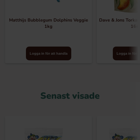
Matthijs Bubblegum Dolphins Veggie
Dave & Jons Torka
1kg
16s
Logga in för att handla
Logga in för a
Senast visade