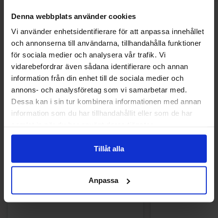
Denna webbplats använder cookies
Andra gillade
Vi använder enhetsidentifierare för att anpassa innehållet
och annonserna till användarna, tillhandahålla funktioner
för sociala medier och analysera vår trafik. Vi
Nyhet!
vidarebefordrar även sådana identifierare och annan
information från din enhet till de sociala medier och
annons- och analysföretag som vi samarbetar med.
Dessa kan i sin tur kombinera informationen med annan
information som du har tillhandahållit eller som de har
samlat in när du har använt deras tjänster.
Tillåt alla
Anpassa
Blue Shock Sour Dummy 80g x 12st
Monster Energy Ab
50cl x 