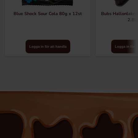
Blue Shock Sour Cola 80g x 12st
Bubs Hallonlakri
2.8k
Logga in för att handla
Logga in för a