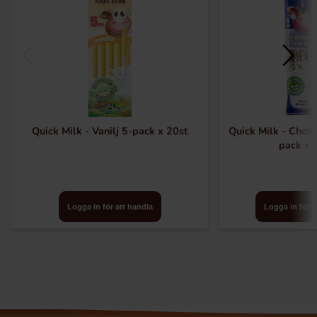
Quick Milk - Vanilj 5-pack x 20st
Quick Milk - Chok
pack x 
Logga in för att handla
Logga in för a