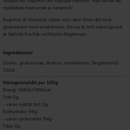
Stoppa ner sugröret och sug upp mjölken. Vips så har du
mjölkdyck med smak av karamell!
Sugröret är tillverkat i plast och i dem finns det små
glukoskulor med smakämnen. Dessa är helt naturliga och
är faktiskt fria från artificiella färgämnen.
Ingredienser
Socker, glukossirap, dextros, smakämnen, färgämnen:E-
150d.
Näringsinnehåll per 100g
Energi 1682kJ/396kcal
Fett 0g
- varav mättat fett 0g
Kolhydrater 99g
- varav sockerarter 94g
Fiber 0g