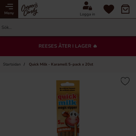
Meny
Logga in
REESES ÅTER I LAGER 🔥
Startsidan
Quick Milk - Karamell 5-pack x 20st
×
Du kanske också gillar…