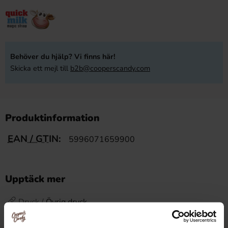
Behöver du hjälp? Vi finns här!
Skicka ett mejl till
b2b@cooperscandy.com
Produktinformation
EAN / GTIN:
5996071659900
Upptäck mer
Dryck /
Övrig dryck