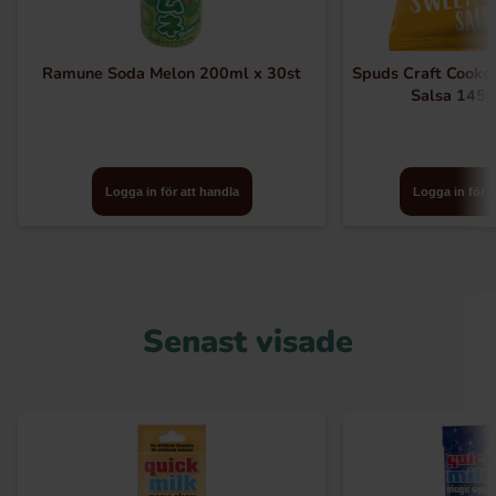
Ramune Soda Melon 200ml x 30st
Spuds Craft Cooked
Salsa 145g
Logga in för att handla
Logga in för a
Senast visade