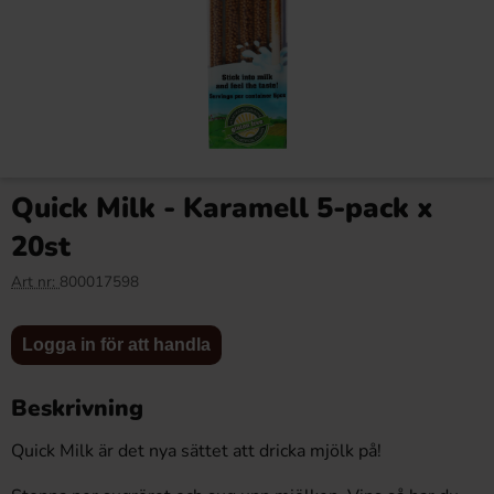
Dave & Jons Dadlar Fizzy
Matthijs Sura Ananasringar
Bottles 125g x 16st
800g
Quick Milk - Karamell 5-pack x
222.40 kr
47.92 kr
20st
Art nr:
800017598
Logga in
Logga in
Köp
Köp
för att
för att
Logga in för att handla
handla
handla
Beskrivning
Quick Milk är det nya sättet att dricka mjölk på!