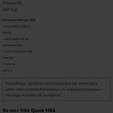
Protein 0g
Salt 0.g
Näringsinnehåll per 100g
Energi 1682kJ/396kcal
Fett 0g
- varav mättat fett 0g
Kolhydrater 99g
- varav sockerarter 94g
Fiber 0g
Protein 0g
Salt 0.g
Förändringar i produkternas innehåll kan ske. Kontrollera
därför alltid produktinformationen på originalförpackningen.
Vid frågor kontakta vår kundtjänst.
Se mer från Quick Milk