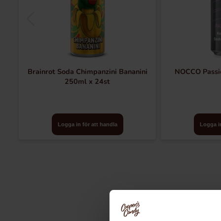
Brainrot Soda Chimpanzini Bananini
NOCCO Passio
250ml x 24st
Logga in för att handla
Logga in