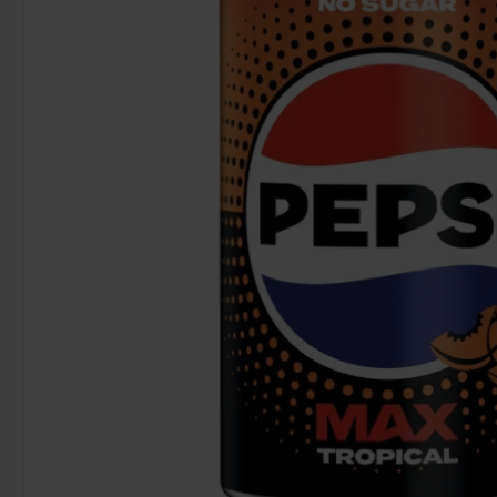
Fanta Grape 355ml x 12st
Jaffa Zero Suga
125.88 kr
1
Köp
Köp
Logga in för att handla