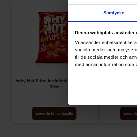
-13%
Samtycke
Denna webbplats använder 
Vi använder enhetsidentifierar
sociala medier och analysera 
till de sociala medier och a
med annan information som du 
Why Not Flips Jordnötsbågar 130g x
Red Bull Iced Va
30st
Logga in för att handla
Logga in