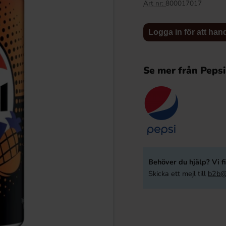
Art nr:
800017017
Logga in för att han
Se mer från Pepsi
r Ananas 33cl x 24st
Jaffa Zero Sugar Citrus 33cl x 24st
Behöver du hjälp? Vi fi
62 kr
162 kr
Skicka ett mejl till
b2b@
Köp
Logga in för att handla
Logga in för att handla