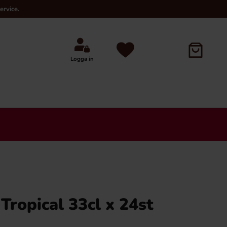
ervice.
Logga in
×
Tropical 33cl x 24st