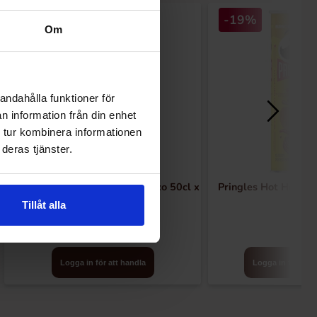
-19%
Om
andahålla funktioner för
n information från din enhet
 tur kombinera informationen
deras tjänster.
Monster Energy Juice Mango Loco 50cl x
Pringles Hot Honey 
24st
Tillåt alla
Logga in för att handla
Logga in för att 