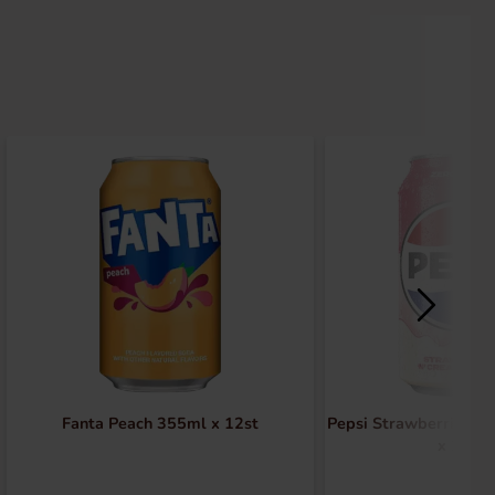
Fanta Peach 355ml x 12st
Pepsi Strawberries &
x 24st