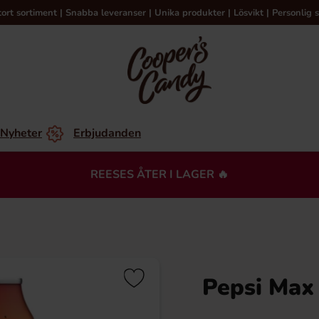
tort sortiment | Snabba leveranser | Unika produkter | Lösvikt | Personlig s
Nyheter
Erbjudanden
REESES ÅTER I LAGER 🔥
Pepsi Max 
Du kanske också gillar…