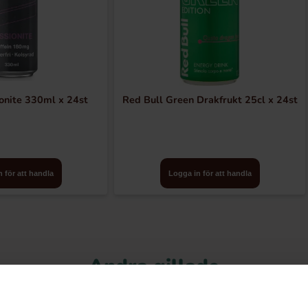
nite 330ml x 24st
Red Bull Green Drakfrukt 25cl x 24st
 för att handla
Logga in för att handla
Andra gillade