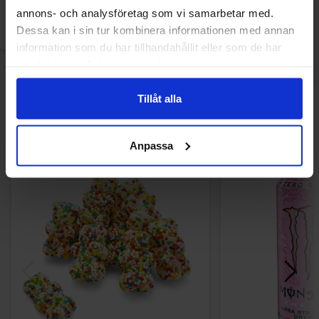
annons- och analysföretag som vi samarbetar med.
Logga in för att handla
Dessa kan i sin tur kombinera informationen med annan
information som du har tillhandahållit eller som de har
samlat in när du har använt deras tjänster.
Tillåt alla
Andra gillade
Anpassa