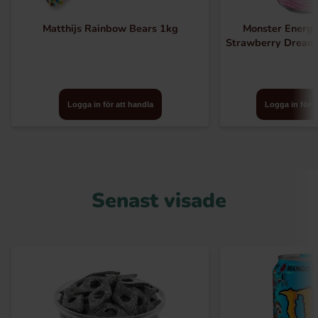
Matthijs Rainbow Bears 1kg
Monster Energy
Strawberry Dream
Logga in för att handla
Logga in för a
Senast visade