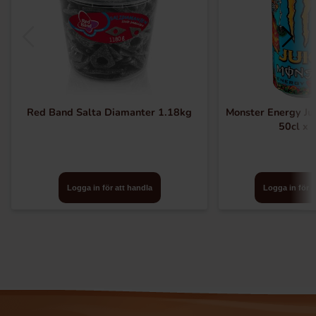
Red Band Salta Diamanter 1.18kg
Monster Energy Ju
50cl x 
Logga in för att handla
Logga in för a