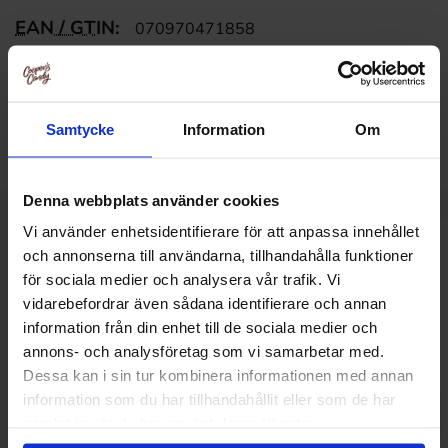
EAN / GTIN:
070970471858
Upptäck mer
Samtycke
Information
Om
Godis /
Amerikanskt
Denna webbplats använder cookies
Vi använder enhetsidentifierare för att anpassa innehållet
Relaterade produkter
och annonserna till användarna, tillhandahålla funktioner
för sociala medier och analysera vår trafik. Vi
vidarebefordrar även sådana identifierare och annan
information från din enhet till de sociala medier och
annons- och analysföretag som vi samarbetar med.
Dessa kan i sin tur kombinera informationen med annan
information som du har tillhandahållit eller som de har
samlat in när du har använt deras tjänster.