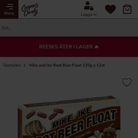
Meny
Logga in
REESES ÅTER I LAGER 🔥
Startsidan
Mike and Ike Root Beer Float 120g x 12st
×
Du kanske också gillar…