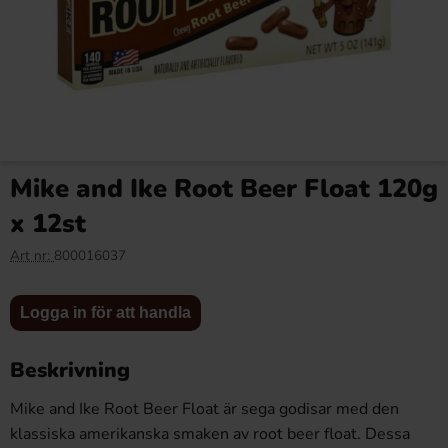
Matthijs Dubbel salt oval 1kg
Mike and Ike Root Beer Float 120g
59.90 kr
x 12st
Art nr:
800016037
Köp
Logga in för att handla
Logga in för att handla
Beskrivning
Mike and Ike Root Beer Float är sega godisar med den
klassiska amerikanska smaken av root beer float. Dessa