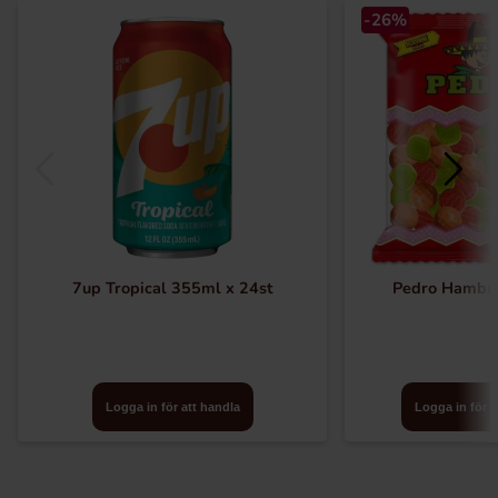
-26%
7up Tropical 355ml x 24st
Pedro Hambu
Logga in för att handla
Logga in för a