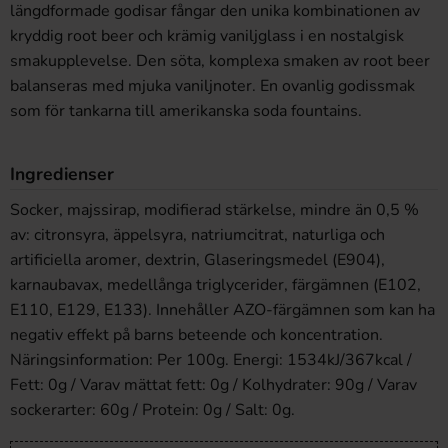
längdformade godisar fångar den unika kombinationen av
kryddig root beer och krämig vaniljglass i en nostalgisk
smakupplevelse. Den söta, komplexa smaken av root beer
balanseras med mjuka vaniljnoter. En ovanlig godissmak
som för tankarna till amerikanska soda fountains.
Ingredienser
Socker, majssirap, modifierad stärkelse, mindre än 0,5 %
av: citronsyra, äppelsyra, natriumcitrat, naturliga och
artificiella aromer, dextrin, Glaseringsmedel (E904),
karnaubavax, medellånga triglycerider, färgämnen (E102,
E110, E129, E133). Innehåller AZO-färgämnen som kan ha
negativ effekt på barns beteende och koncentration.
Näringsinformation: Per 100g. Energi: 1534kJ/367kcal /
Fett: 0g / Varav mättat fett: 0g / Kolhydrater: 90g / Varav
sockerarter: 60g / Protein: 0g / Salt: 0g.