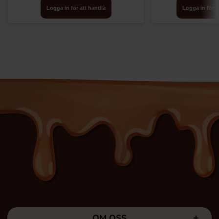
Logga in för att handla
Logga in för a
OM OSS