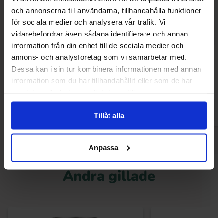
och annonserna till användarna, tillhandahålla funktioner
för sociala medier och analysera vår trafik. Vi
vidarebefordrar även sådana identifierare och annan
information från din enhet till de sociala medier och
annons- och analysföretag som vi samarbetar med.
Dr Fire Crisps Cheesy Jalapeno 80g x
Takis Fuego 1
20st
Dessa kan i sin tur kombinera informationen med annan
information som du har tillhandahållit eller som de har
samlat in när du har använt deras tjänster.
Logga in för att handla
Logga in för a
Tillåt alla
Anpassa
Andra gillade