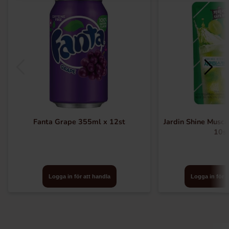
Fanta Grape 355ml x 12st
Jardin Shine Musc
10s
Logga in för att handla
Logga in för a