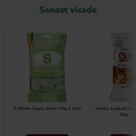
Senast visade
S-Märke Äpple Skum 70g x 14st
Gently Cooked Snac
60g x 1