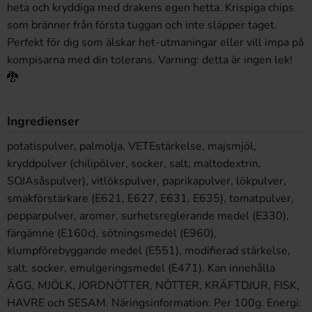
heta och kryddiga med drakens egen hetta. Krispiga chips
som bränner från första tuggan och inte släpper taget.
Perfekt för dig som älskar het-utmaningar eller vill impa på
kompisarna med din tolerans. Varning: detta är ingen lek!
🐉
Ingredienser
potatispulver, palmolja, VETEstärkelse, majsmjöl,
kryddpulver (chilipölver, socker, salt, maltodextrin,
SOJAsåspulver), vitlökspulver, paprikapulver, lökpulver,
smakförstärkare (E621, E627, E631, E635), tomatpulver,
pepparpulver, aromer, surhetsreglerande medel (E330),
färgämne (E160c), sötningsmedel (E960),
klumpförebyggande medel (E551), modifierad stärkelse,
salt, socker, emulgeringsmedel (E471). Kan innehålla
ÄGG, MJÖLK, JORDNÖTTER, NÖTTER, KRÄFTDJUR, FISK,
HAVRE och SESAM. Näringsinformation: Per 100g. Energi: