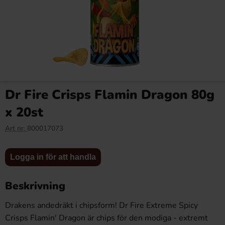
Rap Snacks Lil Baby Bar-B-
Rap Snacks Lil Baby "ALL IN"
Quin With My Honey Heat
Hot Flavor 71g x 12st
Dr Fire Crisps Flamin Dragon 80g
71g x 12st
202.80 kr
202.80 kr
x 20st
Art nr:
800017073
Logga in
Logga in
Köp
Köp
för att
för att
Logga in för att handla
handla
handla
Beskrivning
Drakens andedräkt i chipsform! Dr Fire Extreme Spicy
Crisps Flamin' Dragon är chips för den modiga - extremt