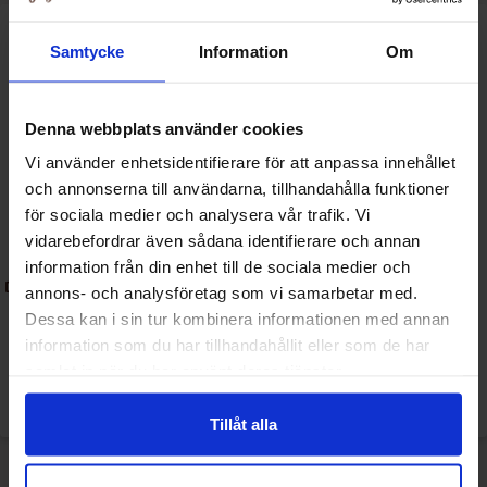
Samtycke
Information
Om
Denna webbplats använder cookies
Vi använder enhetsidentifierare för att anpassa innehållet
och annonserna till användarna, tillhandahålla funktioner
för sociala medier och analysera vår trafik. Vi
vidarebefordrar även sådana identifierare och annan
information från din enhet till de sociala medier och
Dr Fire Crisps Cheesy Jalapeno
Dr Fire Noodles 142g x 5st
annons- och analysföretag som vi samarbetar med.
80g x 20st
Dessa kan i sin tur kombinera informationen med annan
information som du har tillhandahållit eller som de har
samlat in när du har använt deras tjänster.
Logga in för att handla
Logga in för att handla
Tillåt alla