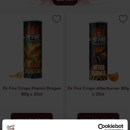
Dr Fire Crisps Flamin Dragon
Dr Fire Crisps Afterburner 80g
80g x 20st
x 20st
Logga in för att handla
Logga in för att handla