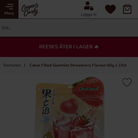
Meny
Logga in
REESES ÅTER I LAGER 🔥
Startsidan
Cokoc Filled Gummies Strawberry Flavour 60g x 10st
×
Du kanske också gillar…