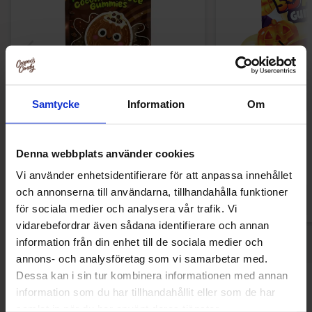
Samtycke
Information
Om
Cokoc Gummies Coconut Latte Flavor
Cokoc 5D Peelable
100g x 10st
Fruit Halloween
Denna webbplats använder cookies
Vi använder enhetsidentifierare för att anpassa innehållet
och annonserna till användarna, tillhandahålla funktioner
Logga in för att handla
Logga in för a
för sociala medier och analysera vår trafik. Vi
vidarebefordrar även sådana identifierare och annan
information från din enhet till de sociala medier och
annons- och analysföretag som vi samarbetar med.
Dessa kan i sin tur kombinera informationen med annan
Andra gillade
information som du har tillhandahållit eller som de har
samlat in när du har använt deras tjänster.