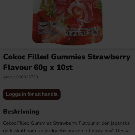
Matthijs Giga Colaflaskor 1kg
Reeses Peanut Butter Big Cup
39g x 16st
Cokoc Filled Gummies Strawberry
59.90 kr
142.40 kr
Flavour 60g x 10st
Art nr:
800016720
Logga in
Logga in
Köp
Köp
för att
för att
Logga in för att handla
handla
handla
Beskrivning
Cokoc Filled Gummies Strawberry Flavour är den japanska
godisskatt som tar jordgubbssmaken till nästa nivå! Dessa