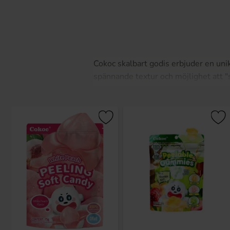
Cokoc skalbart godis erbjuder en uni
spännande textur och möjlighet att "s
godis kommer i smakrika och färgglad
Perfekt för kalaspåse eller när du vil
Utforska vårt sortiment av Cokoc skalb
Hitta din favorit i vårt breda sortime