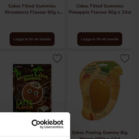
Cokoc Filled Gummies
Cokoc Filled Gummies
Strawberry Flavour 60g x
Pineapple Flavour 60g x 10st
10st
Logga in för att handla
Logga in för att handla
Cokoc Gummies Coconut Latte
Cokoc Peeling Gummy Big
Flavor 100g x 10st
Mango 150g x 12st