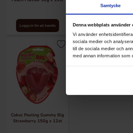
Samtycke
Denna webbplats använder 
Logga in för att handla
Logga in för att handla
Vi använder enhetsidentifierar
sociala medier och analysera 
till de sociala medier och a
med annan information som du 
Cokoc Peeling Gummy Big
Strawberry 150g x 12st