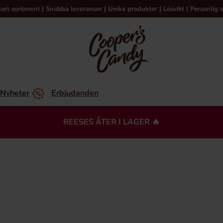
tort sortiment | Snabba leveranser | Unika produkter | Lösvikt | Personlig s
Nyheter
Erbjudanden
REESES ÅTER I LAGER 🔥