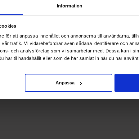
Information
cookies
Logga in för att handla
Logga in för att handla
e för att anpassa innehållet och annonserna till användarna, tillh
vår trafik. Vi vidarebefordrar även sådana identifierare och anna
nnons- och analysföretag som vi samarbetar med. Dessa kan i sin
har tillhandahållit eller som de har samlat in när du har använt 
Anpassa