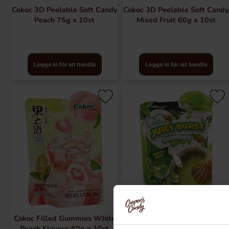
Cokoc 3D Peelable Soft Candy
Cokoc 3D Peelable Soft Candy
Peach 75g x 10st
Mixed Fruit 60g x 10st
Logga in för att handla
Logga in för att handla
Cokoc Filled Gummies White
Cokoc Double Layer Filled
Peach Flavour 60g x 10st
Gummies Matcha 60g x 10st