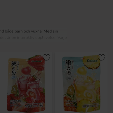
and både barn och vuxna. Med sin
det är en interaktiv upplevelse. Varje
eativ twist på klassiskt godis.
shyllan!
plevelse!