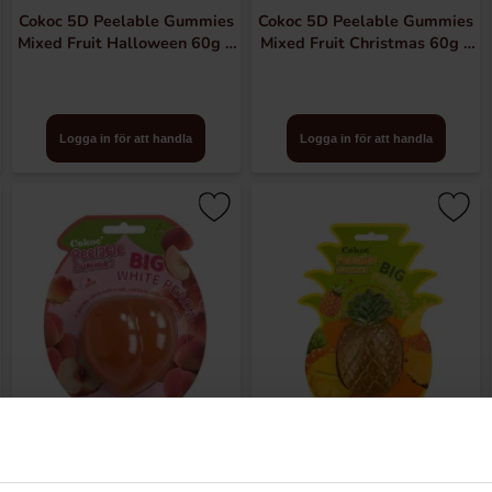
Cokoc 5D Peelable Gummies
Cokoc 5D Peelable Gummies
Mixed Fruit Halloween 60g x
Mixed Fruit Christmas 60g x
10st
10st
Logga in för att handla
Logga in för att handla
Cokoc Peeling Gummy Big
Cokoc Peeling Gummy Big
Peach 150g x 12st
Pineapple 150g x 12st