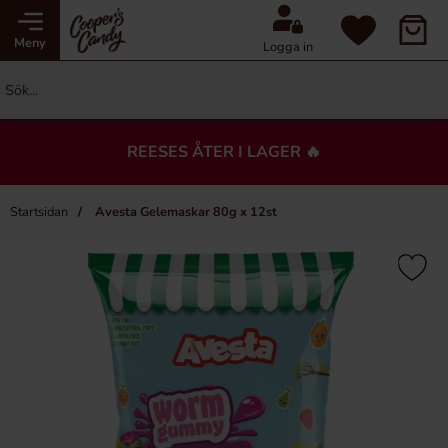
Meny
Logga in
REESES ÅTER I LAGER 🔥
Startsidan
Avesta Gelemaskar 80g x 12st
×
Du kanske också gillar…
-7%
-7%