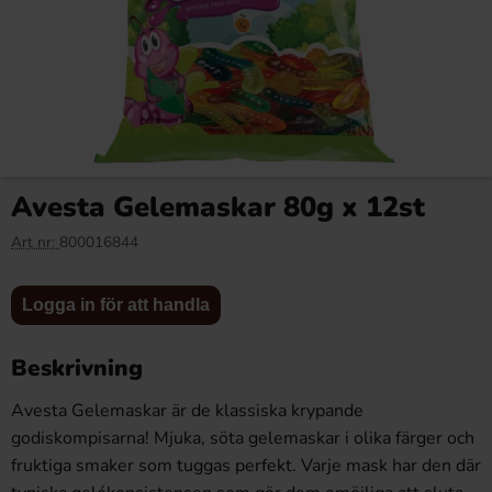
Fripsy Crispy Sticks
Fripsy Crispy Sticks Habanero
Sourcream & Onion 120g x
& Lime 120g x 12st
Avesta Gelemaskar 80g x 12st
12st
77.88 kr
77.88 kr
83.88 kr
83.88 kr
Art nr:
800016844
Logga in
Logga in
Logga in för att handla
Köp
Köp
för att
för att
handla
handla
Beskrivning
Avesta Gelemaskar är de klassiska krypande
godiskompisarna! Mjuka, söta gelemaskar i olika färger och
fruktiga smaker som tuggas perfekt. Varje mask har den där