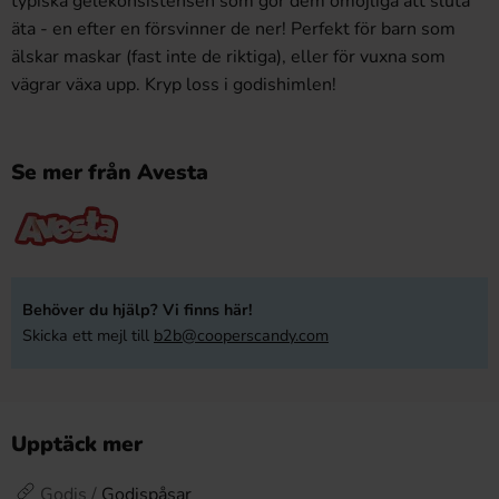
typiska gelékonsistensen som gör dem omöjliga att sluta
äta - en efter en försvinner de ner! Perfekt för barn som
älskar maskar (fast inte de riktiga), eller för vuxna som
vägrar växa upp. Kryp loss i godishimlen!
Se mer från Avesta
Behöver du hjälp? Vi finns här!
Skicka ett mejl till
b2b@cooperscandy.com
Upptäck mer
Godis /
Godispåsar