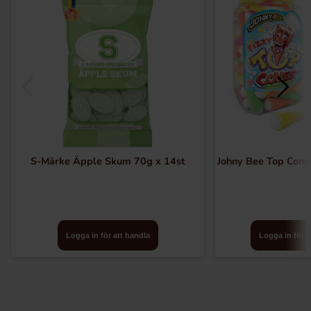
S-Märke Äpple Skum 70g x 14st
Johny Bee Top Cone
Logga in för att handla
Logga in för a