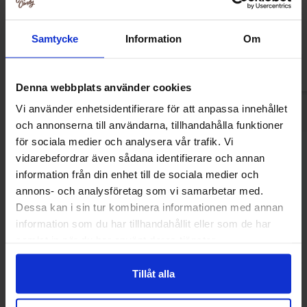
1kg
Samtycke
Information
Om
Logga in för att handla
Logga in för a
Denna webbplats använder cookies
Vi använder enhetsidentifierare för att anpassa innehållet
och annonserna till användarna, tillhandahålla funktioner
för sociala medier och analysera vår trafik. Vi
Andra gillade
vidarebefordrar även sådana identifierare och annan
information från din enhet till de sociala medier och
annons- och analysföretag som vi samarbetar med.
Dessa kan i sin tur kombinera informationen med annan
-10%
information som du har tillhandahållit eller som de har
samlat in när du har använt deras tjänster.
Tillåt alla