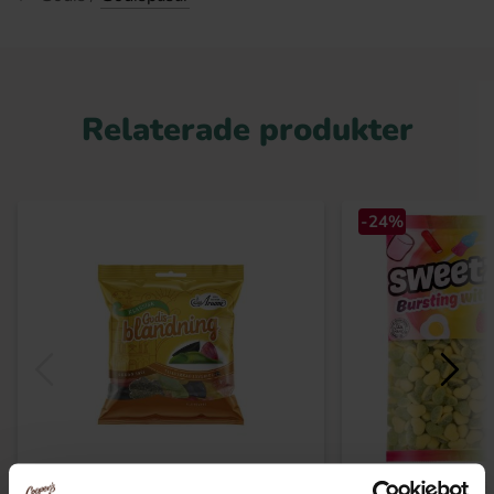
Relaterade produkter
-24%
Aroma Godisblandning 80g x 20st
Sweetzone Apple &