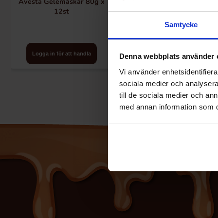
Avesta Gelemaskar 80g x
Avesta Vattenmelonbitar 80g
12st
x 12st
Samtycke
Logga in för att handla
Logga in för att handla
Denna webbplats använder 
Vi använder enhetsidentifierar
sociala medier och analysera 
till de sociala medier och a
med annan information som du 