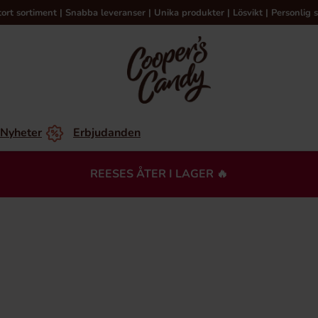
tort sortiment | Snabba leveranser | Unika produkter | Lösvikt | Personlig s
Nyheter
Erbjudanden
REESES ÅTER I LAGER 🔥