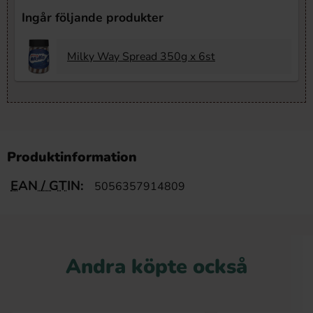
Ingår följande produkter
Milky Way Spread 350g x 6st
Produktinformation
EAN / GTIN:
5056357914809
Andra köpte också