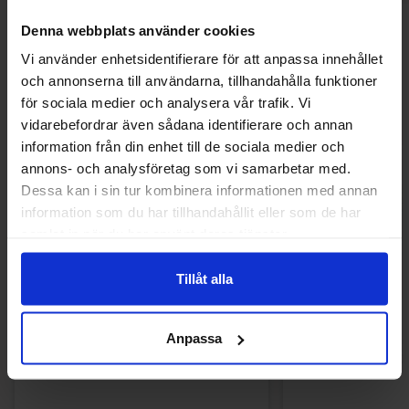
Denna webbplats använder cookies
Andra gillade
Vi använder enhetsidentifierare för att anpassa innehållet
och annonserna till användarna, tillhandahålla funktioner
för sociala medier och analysera vår trafik. Vi
Nyhet!
Nyhet!
vidarebefordrar även sådana identifierare och annan
information från din enhet till de sociala medier och
annons- och analysföretag som vi samarbetar med.
Dessa kan i sin tur kombinera informationen med annan
information som du har tillhandahållit eller som de har
samlat in när du har använt deras tjänster.
Tillåt alla
Anpassa
Matthijs Veggie Sur Drakfrukt Skalle
Profisa Sour Dr
2kg
Lollipop 20