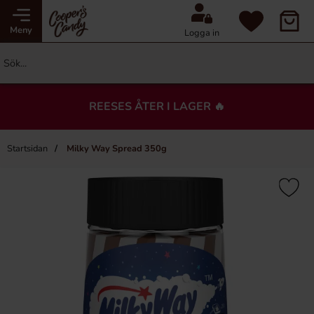
Meny
Logga in
REESES ÅTER I LAGER 🔥
Startsidan
Milky Way Spread 350g