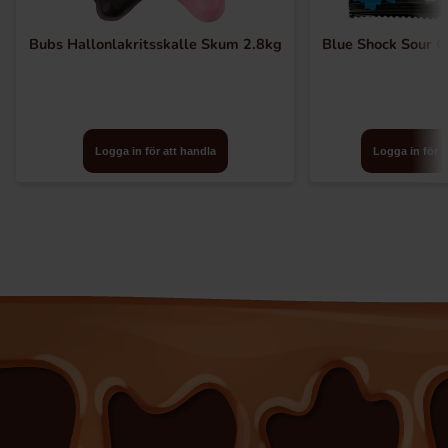
Bubs Hallonlakritsskalle Skum 2.8kg
Blue Shock Sour C
Logga in för att handla
Logga in för a