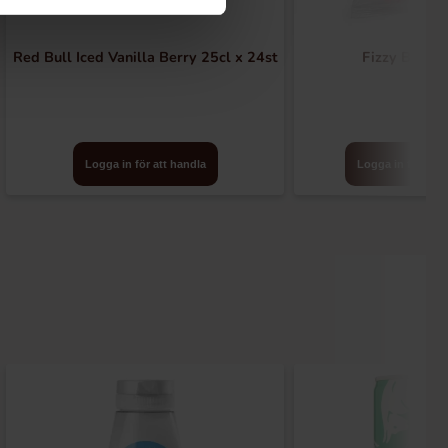
Red Bull Iced Vanilla Berry 25cl x 24st
Fizzy Bones
Logga in för att handla
Logga in för att 