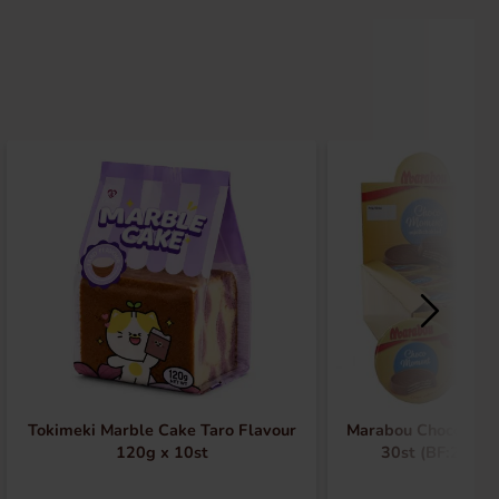
Tokimeki Marble Cake Taro Flavour
Marabou Choco Mom
120g x 10st
30st (BF:2026-