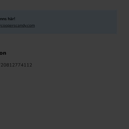
nns här!
cooperscandy.com
ion
720812774112