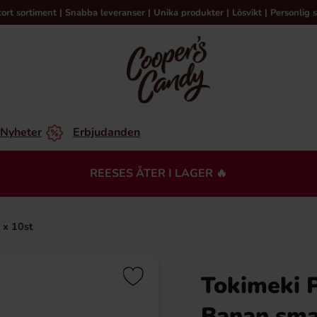
tort sortiment | Snabba leveranser | Unika produkter | Lösvikt | Personlig s
Nyheter
Erbjudanden
REESES ÅTER I LAGER 🔥
 x 10st
Tokimeki P
Du kanske också gillar…
Banan sma