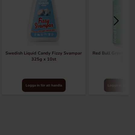
Swedish Liquid Candy Fizzy Svampar
Red Bull Green Drak
325g x 10st
24st
Logga in för att handla
Logga in för att 