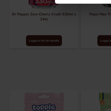
Dr Pepper Zero Cherry Crush 330ml x
Pepsi Max Tr
24st
Logga in för att handla
Logga in