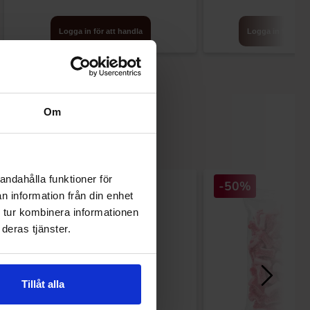
Logga in för att handla
Logga in för att 
Om
andahålla funktioner för
-13%
-50%
n information från din enhet
 tur kombinera informationen
deras tjänster.
Tillåt alla