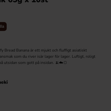
dla
y Bread Banana är ett mjukt och fluffigt asiatiskt
mak som du river isär lager för lager. Luftigt, roligt
t på utsidan som gott på insidan. 🍌☁️🍞
S-Märke Violskum 70g x 14st
Monster Energy Orig
24st
98.94 kr
237.60 
meki
Köp
Logga in för att handla
Köp