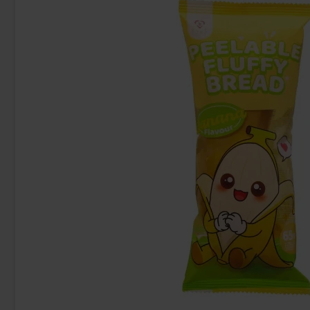
Swedish Liquid Candy Geléhallon 325g
Matthijs Sura
x 10st
214.90 kr
47
Köp
Köp
Logga in för att handla