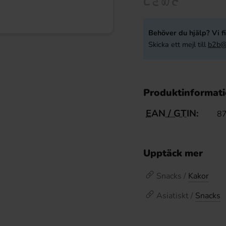
Behöver du hjälp? Vi fi
Skicka ett mejl till
b2b@
Produktinformat
EAN / GTIN:
8
Upptäck mer
Snacks /
Kakor
Asiatiskt /
Snacks