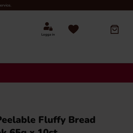
ervice.
Logga in
×
eelable Fluffy Bread
k 65g x 10st