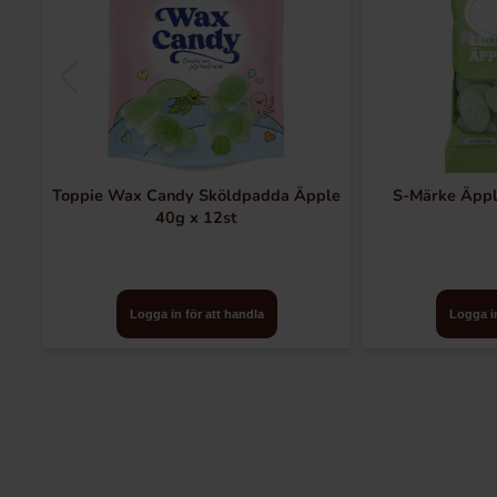
Toppie Wax Candy Sköldpadda Äpple
S-Märke Äppl
40g x 12st
Logga in för att handla
Logga in