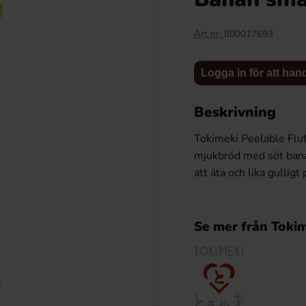
Art nr:
800017693
Logga in för att han
Beskrivning
Tokimeki Peelable Fluff
mjukbröd med söt banans
att äta och lika gullig
 Ananasringar 800g
Nordthy Mini Gums Sockerfri 65g x 10st
.92 kr
104.90 kr
Se mer från Toki
Köp
Logga in för att handla
Logga in för att handla