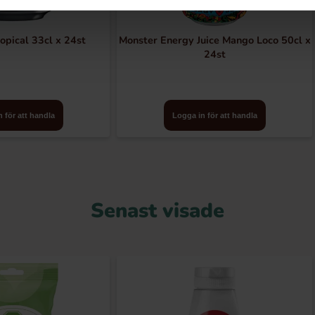
opical 33cl x 24st
Monster Energy Juice Mango Loco 50cl x
24st
 för att handla
Logga in för att handla
Senast visade