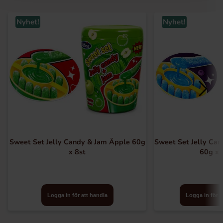
Nyhet!
Nyhet!
Sweet Set Jelly Candy & Jam Äpple 60g
Sweet Set Jelly Can
x 8st
60g x 
Logga in för att handla
Logga in för a