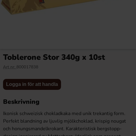
Sour Drop & Pen Jam
Sweet Set Jelly Candy & Jam
Watermelon 55g x 12st
Mango 60g x 8st
Toblerone Stor 340g x 10st
177.63 kr
131.92 kr
Art nr:
800017838
Logga in
Logga in
Logga in för att handla
Köp
Köp
för att
för att
handla
handla
Beskrivning
Ikonisk schweizisk chokladkaka med unik trekantig form.
Perfekt blandning av ljuvlig mjölkchoklad, krispig nougat
och honungsmandelkrokant. Karakteristisk bergstopp-