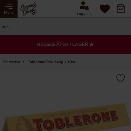
Meny
Logga in
REESES ÅTER I LAGER 🔥
Startsidan
Toblerone Stor 340g x 10st
×
Du kanske också gillar…
Nyhet!
Nyhet!