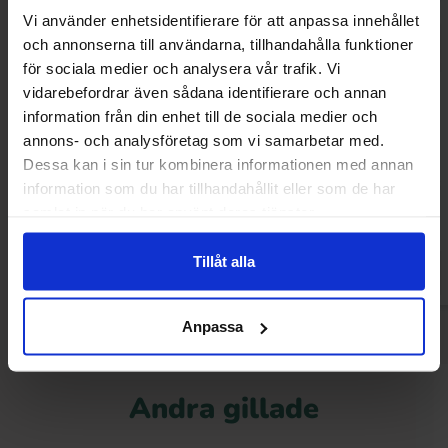
Vi använder enhetsidentifierare för att anpassa innehållet
och annonserna till användarna, tillhandahålla funktioner
för sociala medier och analysera vår trafik. Vi
vidarebefordrar även sådana identifierare och annan
information från din enhet till de sociala medier och
annons- och analysföretag som vi samarbetar med.
Dessa kan i sin tur kombinera informationen med annan
Terrys Mint Chokladkaka 90g x 20st
Milka Chokladkaka 
x 25s
information som du har tillhandahållit eller som de har
samlat in när du har använt deras tjänster.
Tillåt alla
Logga in för att handla
Logga in för a
Anpassa
Andra gillade