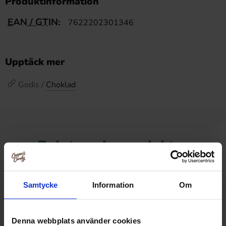
Produktinformation
EAN / GTIN:
7622202301346
Upptäck mer
Godis /
Choklad
Relaterade produkter
Samtycke
Information
Om
Denna webbplats använder cookies