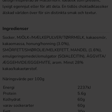
design inspirerad av Matterhorn. Idealisk som present,
lyxigt egennjut eller för att dela. En tidlös chokladklassiker
älskad världen över för sin distinkta smak och textur.
Ingredienser
Socker, MJÖLK-/MÆLKEPULVER/TØRRMELK, kakaosmör,
kakaomassa, honung/honning (3.0%),
SMÖRFETT/SMØROLIE/MELKEFETT, MANDEL (1.6%),
emulgeringsmedel/emulgator (SOJALECITIN), ÄGGVITA/
ÆGGEHVIDE/EGGEHVITE, arom. Minst 28%
kakao/kakaotørstof.
Näringsvärde per 100g
Energi
2237kJ
Protein
5.6g
Kolhydrat
60g
varav sockerarter
60g
Fett
30g