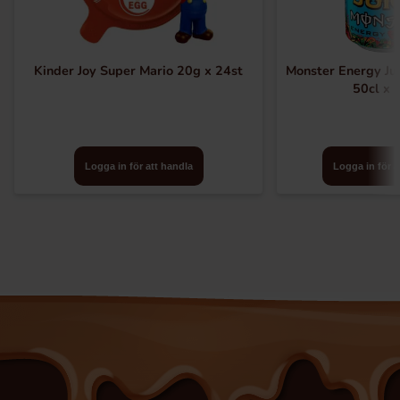
Kinder Joy Super Mario 20g x 24st
Monster Energy Ju
50cl x 
Logga in för att handla
Logga in för a