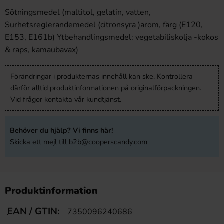
Sötningsmedel (maltitol, gelatin, vatten,
Surhetsreglerandemedel (citronsyra )arom, färg (E120,
E153, E161b) Ytbehandlingsmedel: vegetabiliskolja -kokos
& raps, kamaubavax)
Förändringar i produkternas innehåll kan ske. Kontrollera
därför alltid produktinformationen på originalförpackningen.
Vid frågor kontakta vår kundtjänst.
Behöver du hjälp? Vi finns här!
Skicka ett mejl till
b2b@cooperscandy.com
Produktinformation
EAN / GTIN:
7350096240686