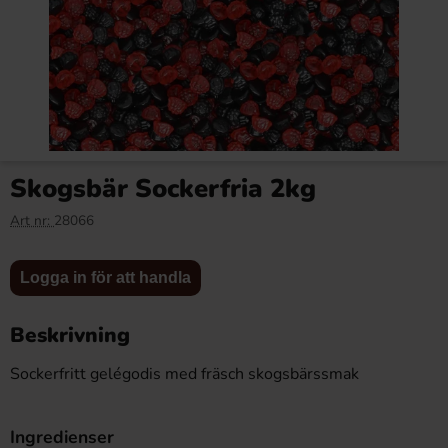
Vimto Original 50cl x 12st
Red Bull 25cl x 24st
Skogsbär Sockerfria 2kg
130.80 kr
263.76 kr
Art nr:
28066
Logga in
Logga in
Logga in för att handla
Köp
Köp
för att
för att
handla
handla
Beskrivning
Sockerfritt gelégodis med fräsch skogsbärssmak
Ingredienser