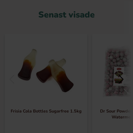
Senast visade
Frisia Cola Bottles Sugarfree 1.5kg
Dr Sour Powder 
Watermel