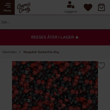
Meny
Logga in
REESES ÅTER I LAGER 🔥
Startsidan
Skogsbär Sockerfria 2kg
×
Du kanske också gillar…
Nyhet!