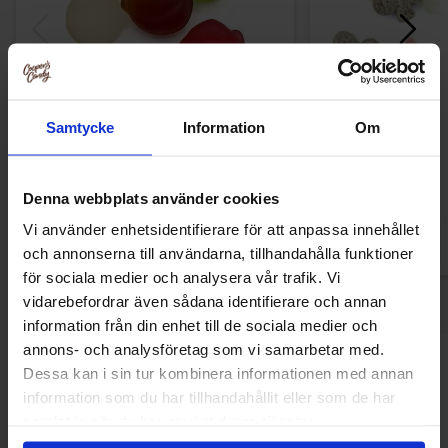
Samtycke
Information
Om
Frisia Fruit Sugarfree 1.5kg
De Bron Pokerfruit
Denna webbplats använder cookies
Vi använder enhetsidentifierare för att anpassa innehållet
Logga in för att handla
Logga in för a
och annonserna till användarna, tillhandahålla funktioner
för sociala medier och analysera vår trafik. Vi
vidarebefordrar även sådana identifierare och annan
information från din enhet till de sociala medier och
annons- och analysföretag som vi samarbetar med.
Andra gillade
Dessa kan i sin tur kombinera informationen med annan
information som du har tillhandahållit eller som de har
samlat in när du har använt deras tjänster.