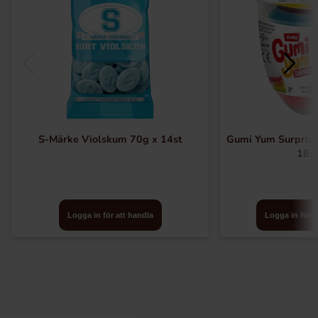
S-Märke Violskum 70g x 14st
Gumi Yum Surprise
18s
Logga in för att handla
Logga in för a