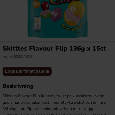
Reeses Peanut Butter Big Cup
Quick Milk - Jordgubb 5-pack
39g x 16st
x 20st
Skittles Flavour Flip 136g x 15st
142.40 kr
119.80 kr
Art nr:
800017823
Logga in
Logga in
Logga in för att handla
Köp
Köp
för att
för att
handla
handla
Beskrivning
Skittles Flavour Flip är en ny twist på klassikern – varje
godis har två smaker i ett, med ett yttre skal och en inre
fyllning som flippar smakupplevelsen mitt i tugget.