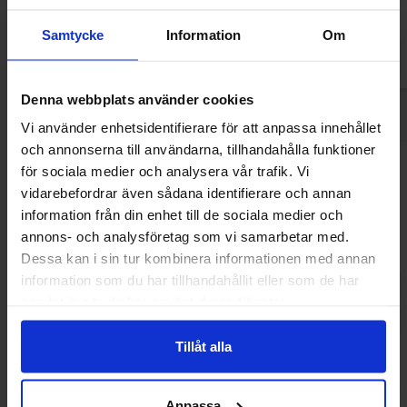
Samtycke
Information
Om
Logga in för att handla
Logga in för a
Denna webbplats använder cookies
Vi använder enhetsidentifierare för att anpassa innehållet
och annonserna till användarna, tillhandahålla funktioner
för sociala medier och analysera vår trafik. Vi
Andra gillade
vidarebefordrar även sådana identifierare och annan
information från din enhet till de sociala medier och
annons- och analysföretag som vi samarbetar med.
Dessa kan i sin tur kombinera informationen med annan
information som du har tillhandahållit eller som de har
samlat in när du har använt deras tjänster.
Tillåt alla
Anpassa