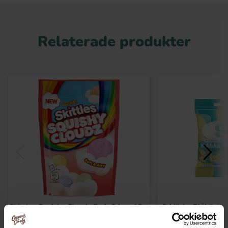
Relaterade produkter
Skittles Squishy Cloudz Fruit 94g x 18st
S-Märke Blåbär/Me