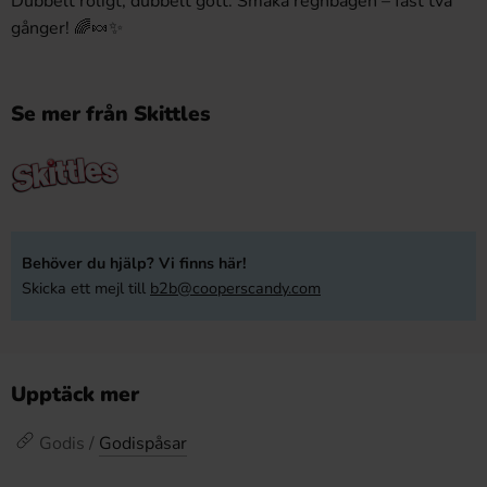
Dubbelt roligt, dubbelt gott. Smaka regnbågen – fast två
gånger! 🌈🍬✨
Se mer från Skittles
Behöver du hjälp? Vi finns här!
Skicka ett mejl till
b2b@cooperscandy.com
Upptäck mer
Godis /
Godispåsar