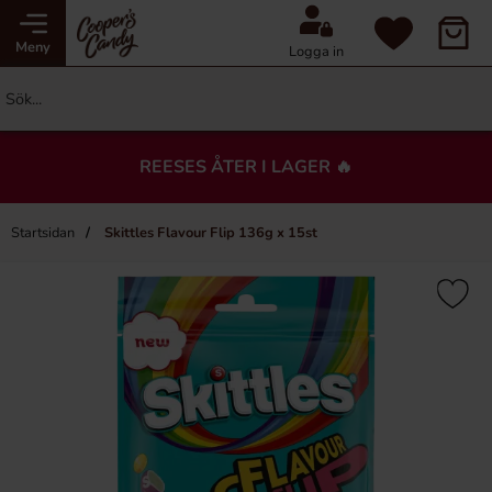
Meny
Logga in
REESES ÅTER I LAGER 🔥
Startsidan
Skittles Flavour Flip 136g x 15st
×
Du kanske också gillar…