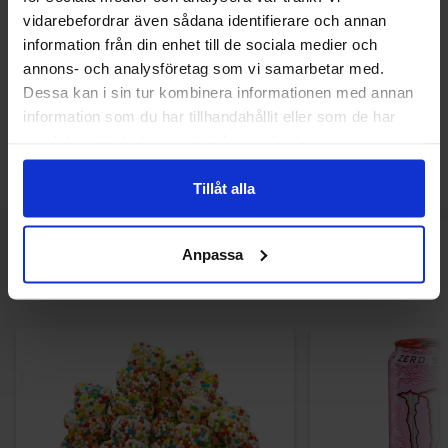
vidarebefordrar även sådana identifierare och annan
EAN / GTIN:
8801073211643
information från din enhet till de sociala medier och
annons- och analysföretag som vi samarbetar med.
Dessa kan i sin tur kombinera informationen med annan
Upptäck mer
information som du har tillhandahållit eller som de har
samlat in när du har använt deras tjänster.
Asiatiskt /
Nudlar
Tillåt alla
Andra gillade
Anpassa