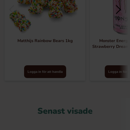
Matthijs Rainbow Bears 1kg
Monster Energy
Strawberry Dream
Logga in för att handla
Logga in för a
Senast visade