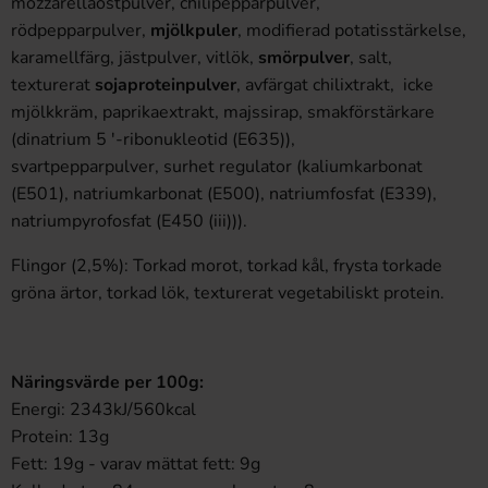
mozzarellaostpulver, chilipepparpulver,
rödpepparpulver,
mjölkpuler
, modifierad potatisstärkelse,
karamellfärg, jästpulver, vitlök,
smörpulver
, salt,
texturerat
sojaproteinpulver
, avfärgat chilixtrakt, icke
mjölkkräm, paprikaextrakt, majssirap, smakförstärkare
(dinatrium 5 '-ribonukleotid (E635)),
svartpepparpulver, surhet regulator (kaliumkarbonat
(E501), natriumkarbonat (E500), natriumfosfat (E339),
natriumpyrofosfat (E450 (iii))).
Flingor (2,5%): Torkad morot, torkad kål, frysta torkade
gröna ärtor, torkad lök, texturerat vegetabiliskt protein.
Näringsvärde per 100g:
Energi: 2343kJ/560kcal
Protein: 13g
Fett: 19g - varav mättat fett: 9g