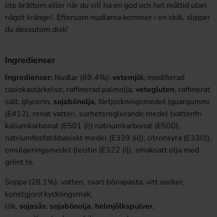
lite bråttom eller när du vill ha en god och het måltid utan
något krångel. Eftersom nudlarna kommer i en skål, slipper
du dessutom disk!
Ingredienser
Ingredienser:
Nudlar (69,4%):
vetemjöl
, modifierad
tapiokastärkelse, raffinerad palmolja,
vetegluten
, raffinerat
salt, glycerin,
sojabönolja
, förtjockningsmedel (guargummi
(E412), renat vatten, surhetsreglerande medel (vattenfri
kaliumkarbonat (E501 (i)) natriumkarbonat (E500),
natriumfosfatdibasiskt medel (E339 (ii)), citronsyra (E330)),
emulgeringsmedel (lecitin (E322 (i)), smaksatt olja med
grönt te.
Soppa (28,1%): vatten, svart bönapasta, vitt socker,
konstgjord kycklingsmak,
lök,
sojasås
,
sojabönolja
,
helmjölkspulver
,