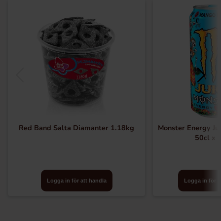
Red Band Salta Diamanter 1.18kg
Monster Energy Ju
50cl x 
Logga in för att handla
Logga in för a