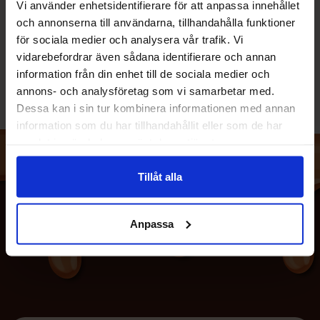
Vi använder enhetsidentifierare för att anpassa innehållet
Ingår följande produkter
och annonserna till användarna, tillhandahålla funktioner
för sociala medier och analysera vår trafik. Vi
vidarebefordrar även sådana identifierare och annan
information från din enhet till de sociala medier och
annons- och analysföretag som vi samarbetar med.
Dessa kan i sin tur kombinera informationen med annan
information som du har tillhandahållit eller som de har
samlat in när du har använt deras tjänster.
Tillåt alla
Anpassa