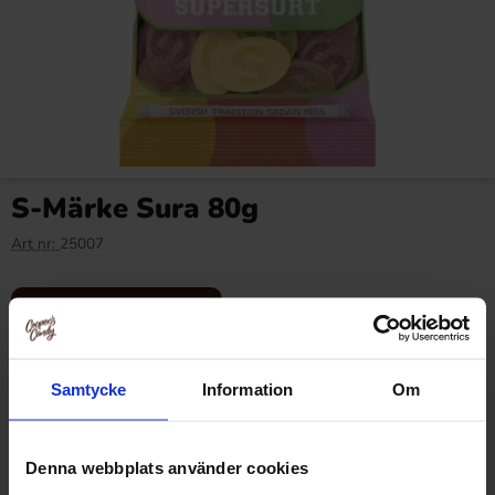
S-Märke Sura 80g
Art nr:
25007
Logga in för att handla
Samtycke
Information
Om
OBS! Denna produkt går bara att handla
som förpackning och inte som en enhet.
Denna webbplats använder cookies