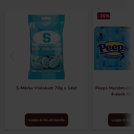
-36%
S-Märke Violskum 70g x 14st
Peeps Marshmallo
4-pack 42g
Logga in för att handla
Logga in för a