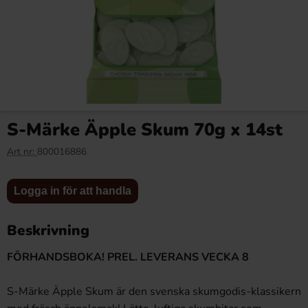
Toppie Wax Candy
Fripsy Crispy Sticks Habanero
Sköldpadda Äpple 40g x 12st
& Lime 120g x 12st
S-Märke Äpple Skum 70g x 14st
274.80 kr
77.88 kr
83.88 kr
Art nr:
800016886
Logga in
Logga in
Logga in för att handla
Köp
Köp
för att
för att
handla
handla
Beskrivning
FÖRHANDSBOKA! PREL. LEVERANS VECKA 8
S-Märke Äpple Skum är den svenska skumgodis-klassikern