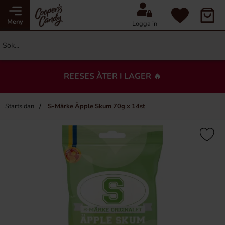
Meny
Logga in
REESES ÅTER I LAGER 🔥
Startsidan
S-Märke Äpple Skum 70g x 14st
×
Du kanske också gillar…
-7%