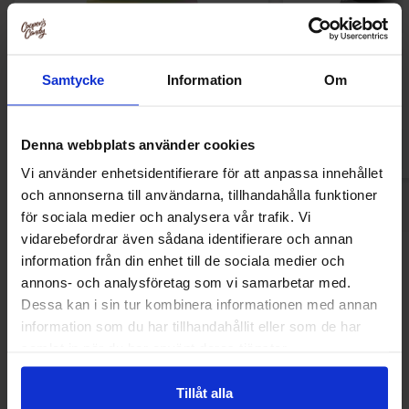
S-Märke Surt Skum 70g x 14st
S-Märke Salt Sku
Samtycke
Information
Om
Denna webbplats använder cookies
Logga in för att handla
Logga in för a
Vi använder enhetsidentifierare för att anpassa innehållet
och annonserna till användarna, tillhandahålla funktioner
för sociala medier och analysera vår trafik. Vi
vidarebefordrar även sådana identifierare och annan
information från din enhet till de sociala medier och
Andra gillade
annons- och analysföretag som vi samarbetar med.
Dessa kan i sin tur kombinera informationen med annan
information som du har tillhandahållit eller som de har
-13%
samlat in när du har använt deras tjänster.
Tillåt alla