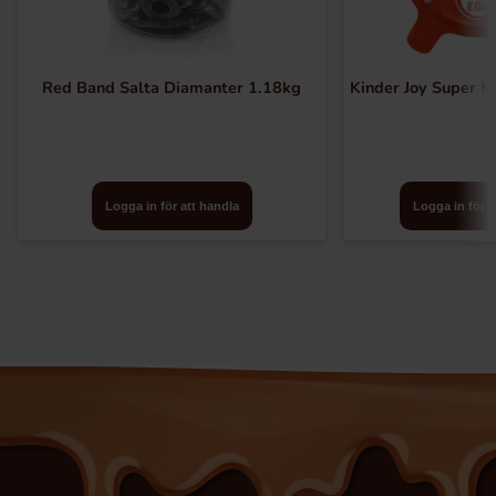
Red Band Salta Diamanter 1.18kg
Kinder Joy Super M
Logga in för att handla
Logga in för a