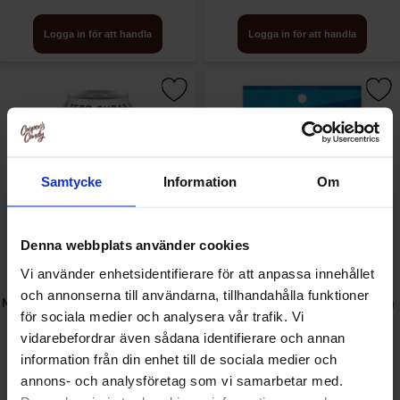
Logga in för att handla
Logga in för att handla
Samtycke
Information
Om
Denna webbplats använder cookies
Vi använder enhetsidentifierare för att anpassa innehållet
och annonserna till användarna, tillhandahålla funktioner
Monster Energy Ultra Zero 50cl
Jolly Rancher Hard Candy Bag
för sociala medier och analysera vår trafik. Vi
x 24st
198g x 12st
vidarebefordrar även sådana identifierare och annan
information från din enhet till de sociala medier och
annons- och analysföretag som vi samarbetar med.
Logga in för att handla
Logga in för att handla