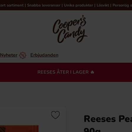
tort sortiment | Snabba leveranser | Unika produkter | Lösvikt | Personlig s
Nyheter
Erbjudanden
REESES ÅTER I LAGER 🔥
Reeses Pe
90g