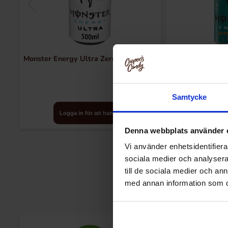
Monster Energy Ultra Zero 50cl x 24st
Monster Energy Ul
Samtycke
Logga in för att handla
Logga in
Denna webbplats använder 
Vi använder enhetsidentifierar
sociala medier och analysera 
till de sociala medier och a
med annan information som du 