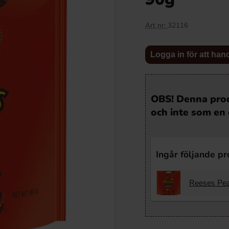
Art nr:
32116
Logga in för att han
OBS! Denna prod
och inte som en 
Ingår följande p
Reeses Pea