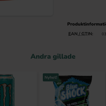
Produktinformat
EAN / GTIN:
0
Andra gillade
Nyhet!