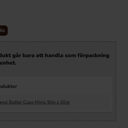
dla
ukt går bara att handla som förpackning
enhet.
rodukter
nut Butter Cups Minis 90g x 30st