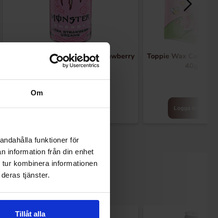
Monster Energy Zero Ultra Strawberry
Toppie Wax Candy Be
Dreams 500ml x 24st
40g x 12s
Om
Logga in för att handla
Logga in för att 
andahålla funktioner för
n information från din enhet
 tur kombinera informationen
deras tjänster.
Tillåt alla