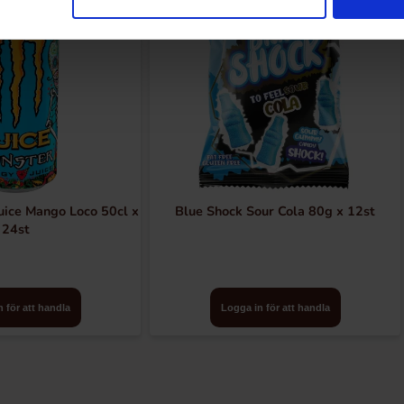
uice Mango Loco 50cl x
Blue Shock Sour Cola 80g x 12st
24st
 för att handla
Logga in för att handla