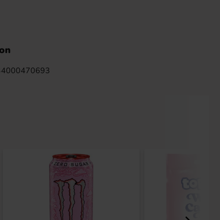
ion
34000470693