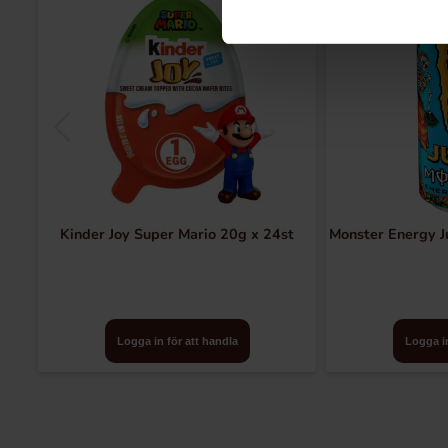
Kinder Joy Super Mario 20g x 24st
Monster Energy J
Logga in för att handla
Logga in