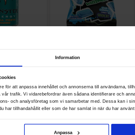
tra Fiesta 50cl x 24st
Blue Shock Sour Watermelon 80g x 12st
Information
 för att handla
Logga in för att handla
cookies
e för att anpassa innehållet och annonserna till användarna, tillh
vår trafik. Vi vidarebefordrar även sådana identifierare och anna
nnons- och analysföretag som vi samarbetar med. Dessa kan i sin
Senast visade
har tillhandahållit eller som de har samlat in när du har använt 
Anpassa
Nyhet!