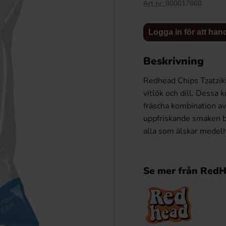
Art nr:
800017860
Logga in för att han
Beskrivning
Redhead Chips Tzatziki
vitlök och dill. Dessa 
fräscha kombination av
uppfriskande smaken ba
alla som älskar medelh
e Skum 70g x 14st
Samyang Buldak Carbo Hot Chicken
Flavor Ramen 130g x 5st (5)
.66 kr
99.50 kr
Se mer från RedH
Köp
Logga in för att handla
Logga in för att handla