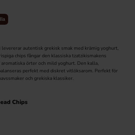
dla
 levererar autentisk grekisk smak med krämig yoghurt,
krispiga chips fångar den klassiska tzatzikismakens
 aromatiska örter och mild yoghurt. Den kalla,
lanseras perfekt med diskret vitlöksarom. Perfekt för
avssmaker och grekiska klassiker.
Haribo Viola 3kg
Reeses Peanut Butter
x 16st
239.70 kr
142.40 
ead Chips
Köp
Logga in för att handla
Köp