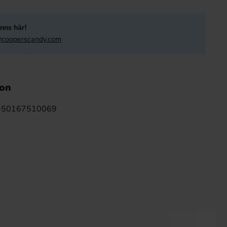
nns här!
cooperscandy.com
ion
350167510069