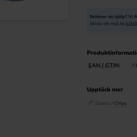
Behöver du hjälp? Vi fi
Skicka ett mejl till
b2b@
Produktinformat
EAN / GTIN:
7
Upptäck mer
Snacks /
Chips