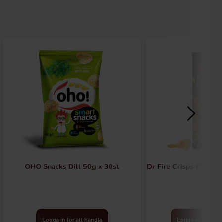
OHO Snacks Dill 50g x 30st
Dr Fire Crisps Flamin
20st
Logga in för att handla
Logga in för att 