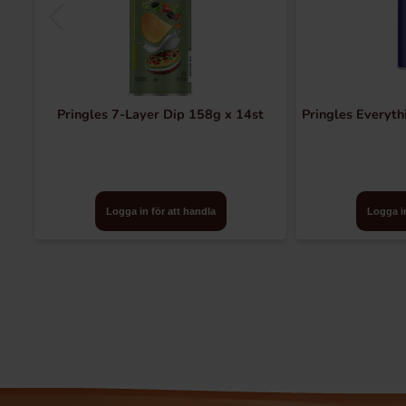
Pringles 7-Layer Dip 158g x 14st
Pringles Everyth
Logga in för att handla
Logga in