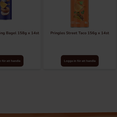
ing Bagel 158g x 14st
Pringles Street Taco 156g x 14st
 för att handla
Logga in för att handla