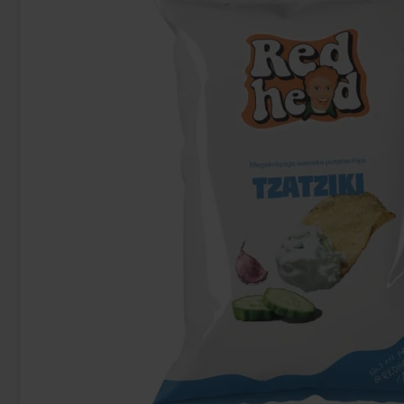
-7%
Fripsy Crispy Sticks Sourcream & Onion
S-Märke Äppl
120g x 12st
77.88 kr
93
83.88 kr
Köp
Köp
Logga in för att handla