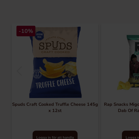
-10%
Spuds Craft Cooked Truffle Cheese 145g
Rap Snacks Mig
x 12st
Dab Of Ra
Logga in för att handla
Logga in