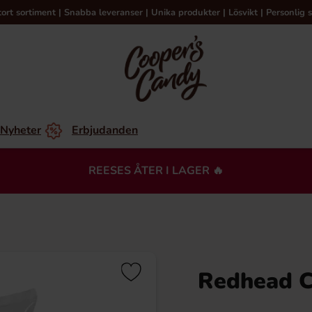
tort sortiment | Snabba leveranser | Unika produkter | Lösvikt | Personlig s
Nyheter
Erbjudanden
REESES ÅTER I LAGER 🔥
Redhead Ch
Du kanske också gillar…