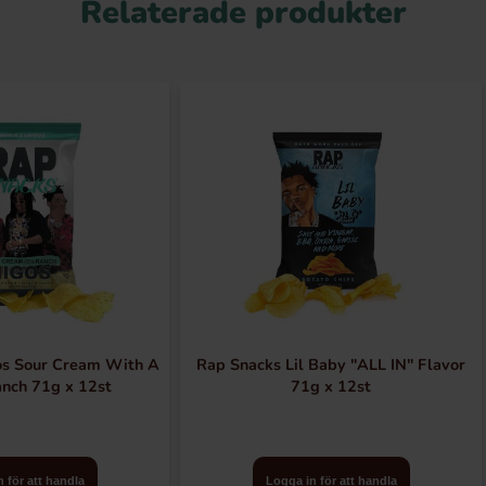
Relaterade produkter
os Sour Cream With A
Rap Snacks Lil Baby "ALL IN" Flavor
nch 71g x 12st
71g x 12st
 för att handla
Logga in för att handla