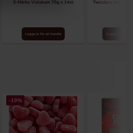
S-Märke Violskum 70g x 14st
Twizzlers Jordgubb
Logga in för att handla
Logga in för att 
-19%