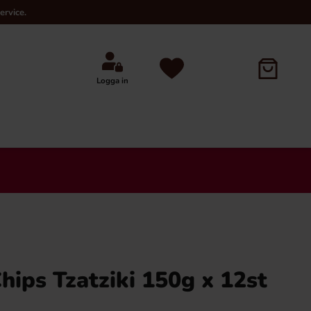
ervice.
Logga in
×
ips Tzatziki 150g x 12st