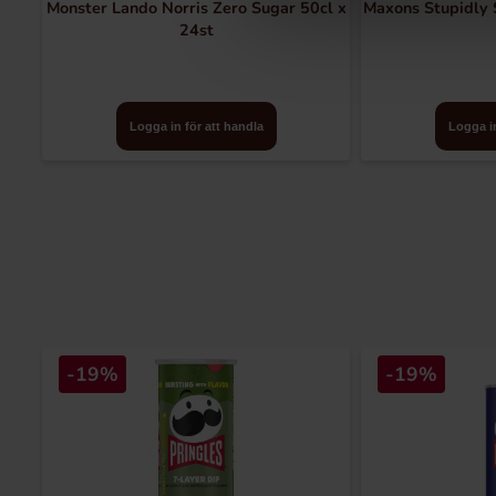
Monster Lando Norris Zero Sugar 50cl x
Maxons Stupidly S
24st
Logga in för att handla
Logga in
-19%
-19%