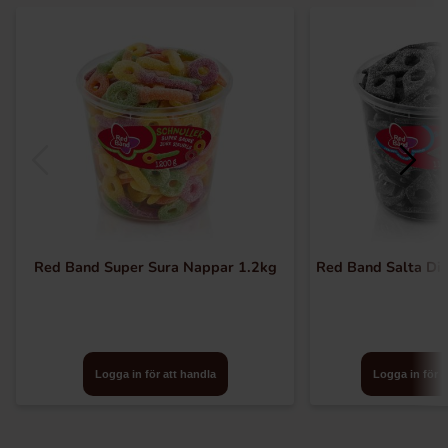
Red Band Super Sura Nappar 1.2kg
Red Band Salta Di
Logga in för att handla
Logga in för a