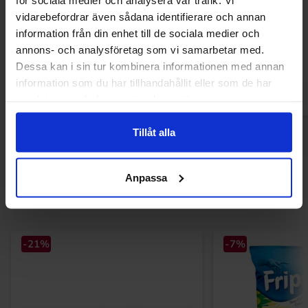
vidarebefordrar även sådana identifierare och annan
Red Band Smiley Frukt 1.2kg
Park Lane Mini Pe
information från din enhet till de sociala medier och
(BF:2026-
annons- och analysföretag som vi samarbetar med.
Dessa kan i sin tur kombinera informationen med annan
information som du har tillhandahållit eller som de har
Logga in för att handla
Logga in för a
samlat in när du har använt deras tjänster.
Tillåt alla
Anpassa
Andra gillade
-21%
-7%