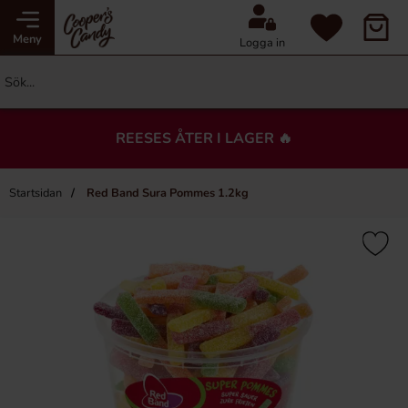
Meny
Logga in
REESES ÅTER I LAGER 🔥
Startsidan
Red Band Sura Pommes 1.2kg
×
Du kanske också gillar…