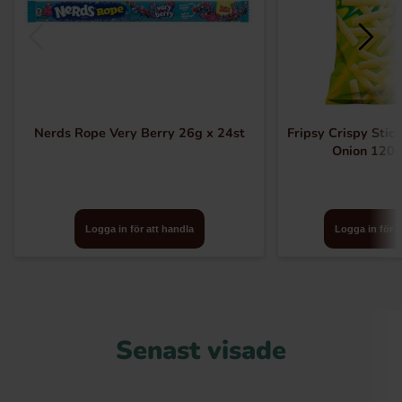
Nerds Rope Very Berry 26g x 24st
Fripsy Crispy Stic
Onion 120g
Logga in för att handla
Logga in för a
Senast visade