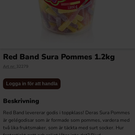
Matthijs Bubblegum Teddys
Matthijs Cherry Cola Veggie
800g
1kg
Red Band Sura Pommes 1.2kg
47.92 kr
59.90 kr
Art nr:
32279
Logga in
Logga in
Logga in för att handla
Köp
Köp
för att
för att
handla
handla
Beskrivning
Red Band levererar godis i toppklass! Deras Sura Pommes
är gelégodisar som är formade som pommes, vardera med
två lika fruktsmaker, som är täckta med surt socker. Hur