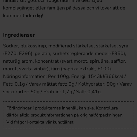
fantastiskt gott och roligt låter inte det? Bjud
kompisgänget eller familjen på dessa och vi lovar att de
kommer tacka dig!
Ingredienser
Socker, glukossirap, modifierad stärkelse, stärkelse, syra
(E270, E296), gelatin, surhetsreglerande medel (E350),
naturlig arom, koncentrat (svart morot, spirulina, safflor,
morot, svarta vinbär), färg (paprika extrakt, E100).
Näringsinformation: Per 100g. Energi: 1543kJ/366kcal /
Fett: 0,1g / Varav mättat fett: 0g / Kolhydrater: 90g / Varav
sockerarter: 50g / Protein: 1,7g / Salt: 0,41g.
Förändringar i produkternas innehåll kan ske. Kontrollera
därför alltid produktinformationen på originalförpackningen.
Vid frågor kontakta vår kundtjänst.