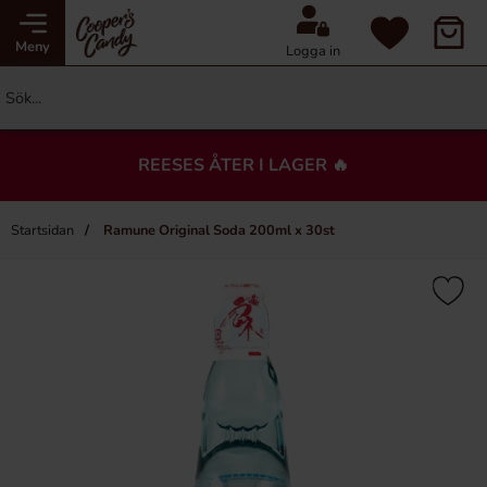
Meny
Logga in
REESES ÅTER I LAGER 🔥
Startsidan
Ramune Original Soda 200ml x 30st
×
Du kanske också gillar…
-24%