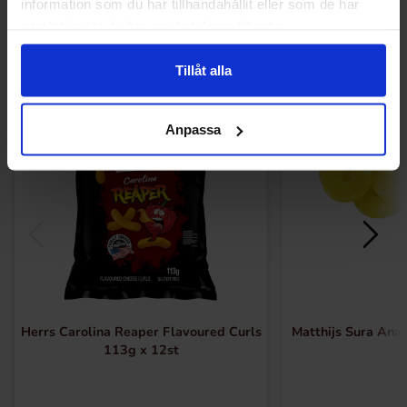
information som du har tillhandahållit eller som de har
samlat in när du har använt deras tjänster.
Andra gillade
Tillåt alla
-10%
Anpassa
Herrs Carolina Reaper Flavoured Curls
Matthijs Sura Ana
113g x 12st