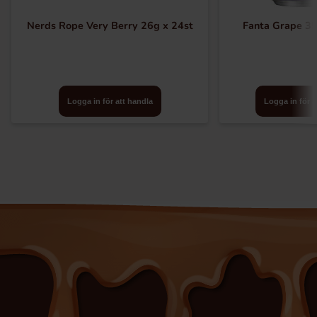
Nerds Rope Very Berry 26g x 24st
Fanta Grape 35
Logga in för att handla
Logga in för a