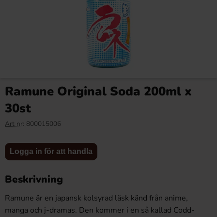
S-Märke Violskum 70g x 14st
Jake Jelly Mania Sockrade
Bananer 1kg
Ramune Original Soda 200ml x
98.94 kr
47.90 kr
63 kr
30st
Art nr:
800015006
Logga in
Logga in
Köp
Köp
för att
för att
Logga in för att handla
handla
handla
Beskrivning
Ramune är en japansk kolsyrad läsk känd från anime,
manga och j-dramas. Den kommer i en så kallad Codd-