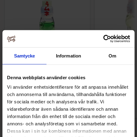
Samtycke
Information
Om
Ramune Soda Melon 200ml x 30st
Ramune Soda Pine
Denna webbplats använder cookies
30s
Vi använder enhetsidentifierare för att anpassa innehållet
och annonserna till användarna, tillhandahålla funktioner
för sociala medier och analysera vår trafik. Vi
Logga in för att handla
Logga in för a
vidarebefordrar även sådana identifierare och annan
information från din enhet till de sociala medier och
annons- och analysföretag som vi samarbetar med.
Dessa kan i sin tur kombinera informationen med annan