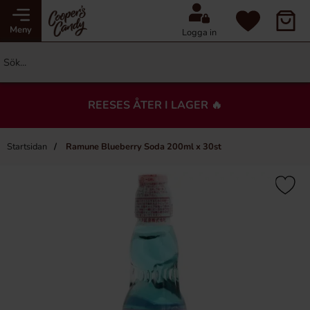
Meny
Logga in
REESES ÅTER I LAGER 🔥
Startsidan
Ramune Blueberry Soda 200ml x 30st
×
Du kanske också gillar…