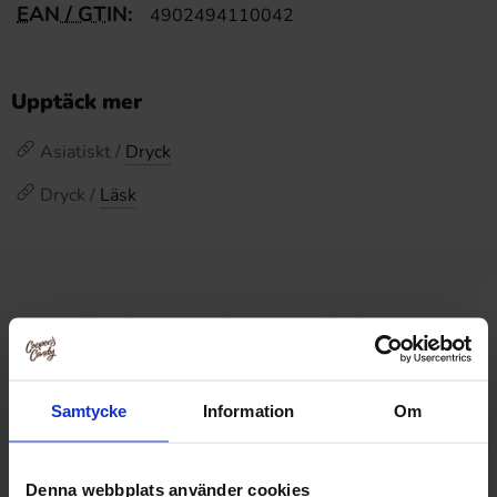
EAN / GTIN:
4902494110042
Upptäck mer
Asiatiskt /
Dryck
Dryck /
Läsk
Relaterade produkter
Samtycke
Information
Om
Denna webbplats använder cookies