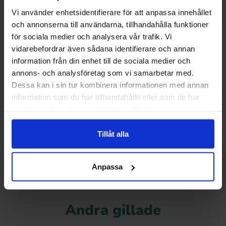
Vi använder enhetsidentifierare för att anpassa innehållet
och annonserna till användarna, tillhandahålla funktioner
för sociala medier och analysera vår trafik. Vi
vidarebefordrar även sådana identifierare och annan
information från din enhet till de sociala medier och
annons- och analysföretag som vi samarbetar med.
Dessa kan i sin tur kombinera informationen med annan
Ramune Soda Melon 200ml x 30st
Ramune Soda Pine
information som du har tillhandahållit eller som de har
30s
samlat in när du har använt deras tjänster.
Tillåt alla
Logga in för att handla
Logga in för a
Anpassa
Andra gillade