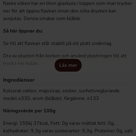
flaska vilken har en liten glaskula i toppen som man trycker
ner för att öppna flaskan innan den söta drycken kan
avnjutas. Denna smakar som blåbär.
Så här öppnar du:
Se till att flaskan står stabilt på ett platt underlag.
Dra av plasten från korken och använd plastringen till att
trycka ner kulan.
Läs mer
Håll gärna kvar ringen några sekunder efter att kulan fallit
Ingredienser
ner.
Kolsyrat vatten, majssirap, socker, surhetsreglerande
medel e330, arom (blåbär), färgämne, e133
Näringsvärde per 100g
Energi: 155kj 37kcal, Fett: 0g varav mättat fett: 0g,
kolhydrater: 9,3g varav sockerarter: 9,3g, Proteiner 0g, salt