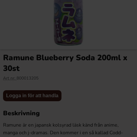
Fanta Strawberry 335ml x
Reeses Peanut Butter Big Cup
12-pack
39g x 16st
Ramune Blueberry Soda 200ml x
125.88 kr
142.40 kr
30st
Art nr:
800013205
Logga in
Logga in
Köp
Köp
för att
för att
Logga in för att handla
handla
handla
Beskrivning
Ramune är en japansk kolsyrad läsk känd från anime,
manga och j-dramas. Den kommer i en så kallad Codd-