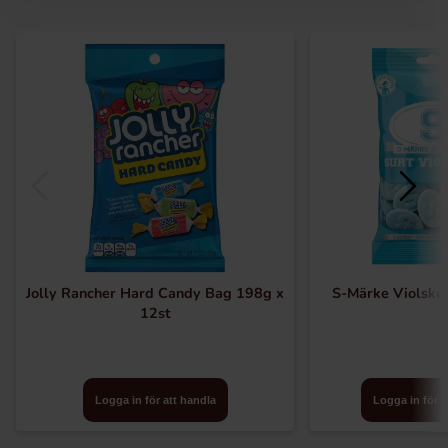
Jolly Rancher Hard Candy Bag 198g x
S-Märke Violsku
12st
Logga in för att handla
Logga in för a