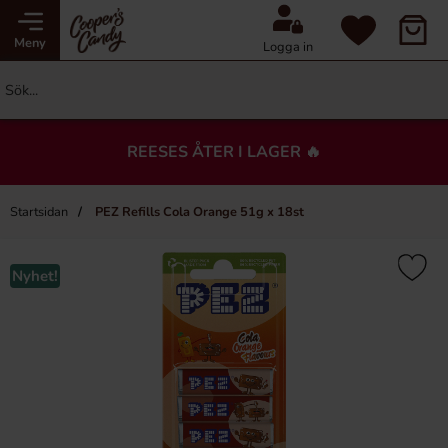
Meny
Logga in
REESES ÅTER I LAGER 🔥
Startsidan
PEZ Refills Cola Orange 51g x 18st
×
Du kanske också gillar…
Nyhet!