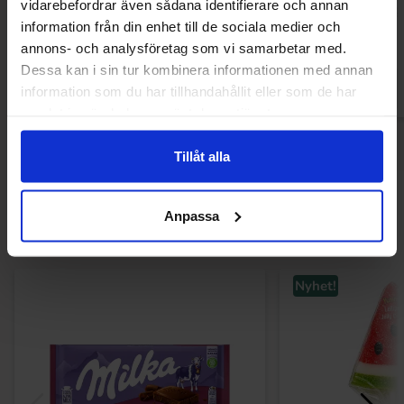
vidarebefordrar även sådana identifierare och annan
Lemonade 45g x 36st
1kg
information från din enhet till de sociala medier och
annons- och analysföretag som vi samarbetar med.
Dessa kan i sin tur kombinera informationen med annan
information som du har tillhandahållit eller som de har
Logga in för att handla
Logga in för a
samlat in när du har använt deras tjänster.
Tillåt alla
Andra gillade
Anpassa
Nyhet!