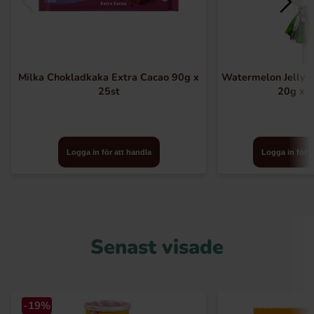
Milka Chokladkaka Extra Cacao 90g x
Watermelon Jelly C
25st
20g x 4
Logga in för att handla
Logga in för a
Senast visade
-19%