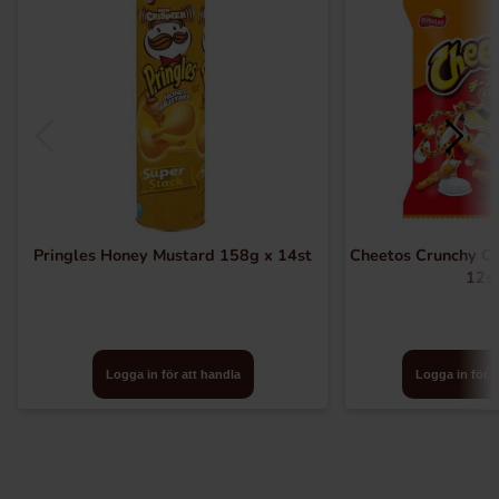
Pringles Honey Mustard 158g x 14st
Cheetos Crunchy Ch
12s
Logga in för att handla
Logga in för a