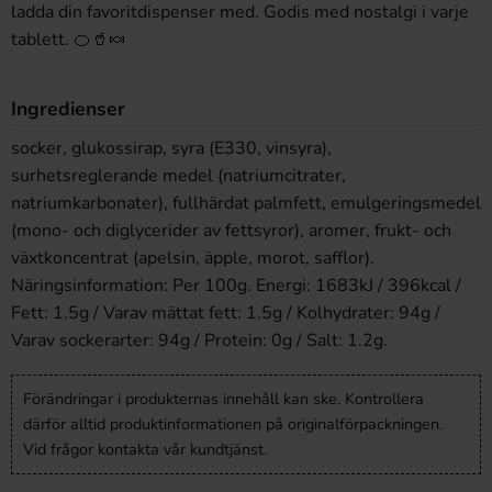
ladda
din
favoritdispenser med. Godis
med nostalgi i
varje
tablett.
🍊🥤🍬
Ingredienser
socker, glukossirap, syra (E330, vinsyra),
surhetsreglerande medel (natriumcitrater,
natriumkarbonater), fullhärdat palmfett, emulgeringsmedel
(mono- och diglycerider av fettsyror), aromer, frukt- och
växtkoncentrat (apelsin, äpple, morot, safflor).
Näringsinformation: Per 100g. Energi: 1683kJ / 396kcal /
Fett: 1.5g / Varav mättat fett: 1.5g / Kolhydrater: 94g /
Varav sockerarter: 94g / Protein: 0g / Salt: 1.2g.
Förändringar i produkternas innehåll kan ske. Kontrollera
därför alltid produktinformationen på originalförpackningen.
Vid frågor kontakta vår kundtjänst.