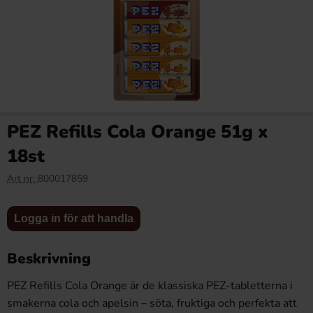
Red Band Cola Fido Dido
Ice Colorizers Strawberry 16g
1.1kg
x 20st
PEZ Refills Cola Orange 51g x
79.90 kr
109.80 kr
18st
Art nr:
800017859
Logga in
Logga in
Köp
Köp
för att
för att
Logga in för att handla
handla
handla
Beskrivning
PEZ Refills
Cola Orange är
de klassiska
PEZ-tabletterna i
smakerna cola och
apelsin – söta,
fruktiga och
perfekta att