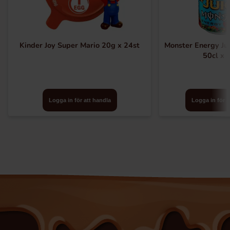
Kinder Joy Super Mario 20g x 24st
Monster Energy Ju
50cl x 
Logga in för att handla
Logga in för a