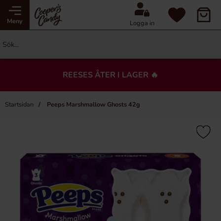
Meny
Logga in
REESES ÅTER I LAGER 🔥
Startsidan
Peeps Marshmallow Ghosts 42g