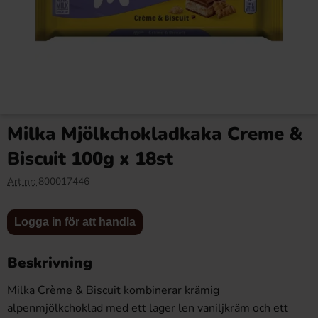
Funky Peanut Rings 80g x
Monster Energy Rossi VR46
20st
Zero Sugar 50cl x 24st
Milka Mjölkchokladkaka Creme &
139.80 kr
237.60 kr
Biscuit 100g x 18st
Art nr:
800017446
Logga in
Logga in
Köp
Köp
för att
för att
Logga in för att handla
handla
handla
Beskrivning
Milka Crème & Biscuit kombinerar krämig
alpenmjölkchoklad med ett lager len vaniljkräm och ett