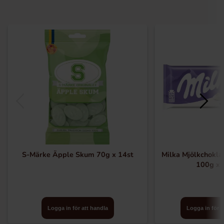
S-Märke Äpple Skum 70g x 14st
Milka Mjölkchokla
100g x 
Logga in för att handla
Logga in för a