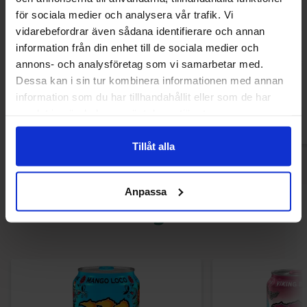
för sociala medier och analysera vår trafik. Vi
vidarebefordrar även sådana identifierare och annan
information från din enhet till de sociala medier och
Milka Alpine Milk 80g x 27st
Terrys Mint Chok
20s
annons- och analysföretag som vi samarbetar med.
Dessa kan i sin tur kombinera informationen med annan
information som du har tillhandahållit eller som de har
samlat in när du har använt deras tjänster.
Logga in för att handla
Logga in för a
Tillåt alla
Anpassa
Andra gillade