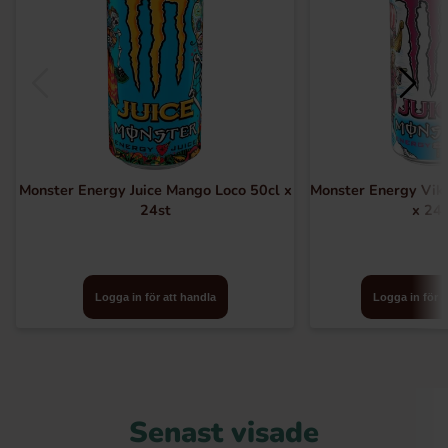
Monster Energy Juice Mango Loco 50cl x
Monster Energy Vik
24st
x 24s
Logga in för att handla
Logga in för a
Senast visade