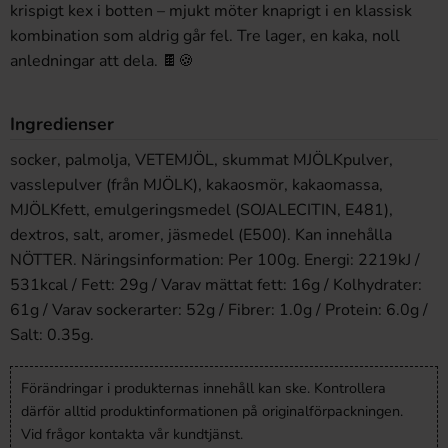
krispigt kex i botten – mjukt möter knaprigt i en klassisk
kombination som aldrig går fel. Tre lager, en kaka, noll
anledningar att dela. 🍫🍪
Ingredienser
socker, palmolja, VETEMJÖL, skummat MJÖLKpulver,
vasslepulver (från MJÖLK), kakaosmör, kakaomassa,
MJÖLKfett, emulgeringsmedel (SOJALECITIN, E481),
dextros, salt, aromer, jäsmedel (E500). Kan innehålla
NÖTTER. Näringsinformation: Per 100g. Energi: 2219kJ /
531kcal / Fett: 29g / Varav mättat fett: 16g / Kolhydrater:
61g / Varav sockerarter: 52g / Fibrer: 1.0g / Protein: 6.0g /
Salt: 0.35g.
Förändringar i produkternas innehåll kan ske. Kontrollera
därför alltid produktinformationen på originalförpackningen.
Vid frågor kontakta vår kundtjänst.