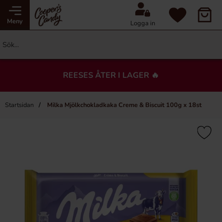
Meny
Logga in
REESES ÅTER I LAGER 🔥
Startsidan
Milka Mjölkchokladkaka Creme & Biscuit 100g x 18st
×
Du kanske också gillar…