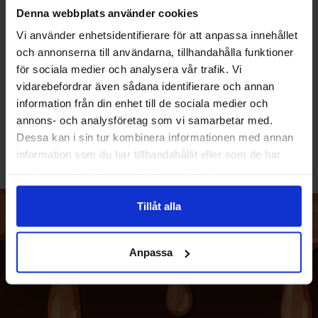
Denna webbplats använder cookies
Vi använder enhetsidentifierare för att anpassa innehållet
Ingår följande produkter
och annonserna till användarna, tillhandahålla funktioner
för sociala medier och analysera vår trafik. Vi
Marabou Mjölkchoklad med Daim Rulle 67g x
vidarebefordrar även sådana identifierare och annan
28st
information från din enhet till de sociala medier och
annons- och analysföretag som vi samarbetar med.
Dessa kan i sin tur kombinera informationen med annan
information som du har tillhandahållit eller som de har
samlat in när du har använt deras tjänster.
Tillåt alla
Anpassa