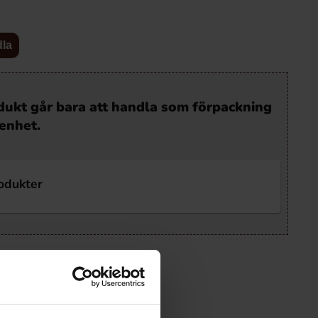
dla
ukt går bara att handla som förpackning
enhet.
rodukter