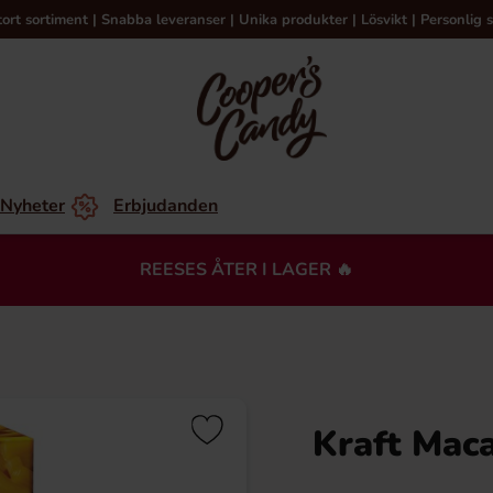
tort sortiment | Snabba leveranser | Unika produkter | Lösvikt | Personlig s
Nyheter
Erbjudanden
REESES ÅTER I LAGER 🔥
Kraft Mac