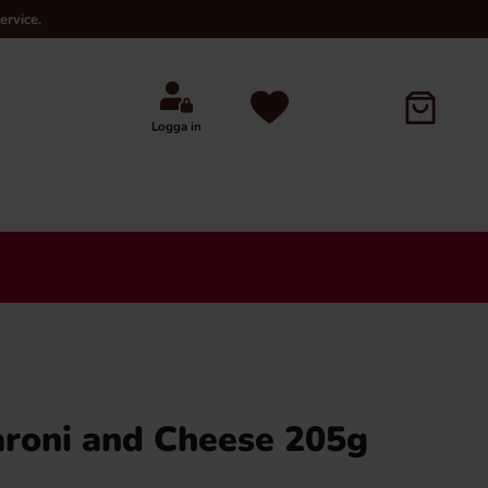
ervice.
Logga in
aroni and Cheese 205g