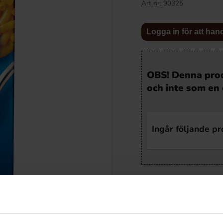
Art nr:
90325
Logga in för att han
OBS! Denna prod
och inte som en 
Ingår följande p