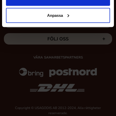
KUNDTJÄNST
Anpassa
MINA SIDOR
FÖLJ OSS
VÅRA SAMARBETSPARTNERS
Copyright © USAGODIS AB 2012-2024, Alla rättigheter
reserverade.