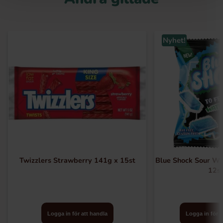
Nyhet!
Twizzlers Strawberry 141g x 15st
Blue Shock Sour W
12s
Logga in för att handla
Logga in för a