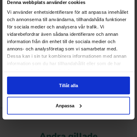
Denna webbplats använder cookies
Vi använder enhetsidentifierare för att anpassa innehållet
och annonserna till användarna, tillhandahålla funktioner
för sociala medier och analysera vår trafik. Vi
vidarebefordrar även sådana identifierare och annan
information från din enhet till de sociala medier och
annons- och analysföretag som vi samarbetar med.
Dessa kan i sin tur kombinera informationen med annan
information som du har tillhandahållit eller som de har
Reeses Peanut Butter Big Cup
samlat in när du har använt deras tjänster.
39g x 16st
Tillåt alla
Logga in för att handla
Anpassa
Andra gillade