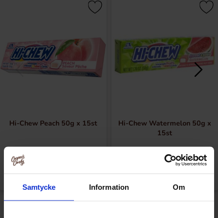
Hi-Chew Peach 50g x 15st
Hi-Chew Watermelon 50g x
15st
Logga in för att handla
Logga in för att handla
Samtycke
Information
Om