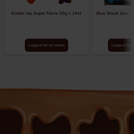
Kinder Joy Super Mario 20g x 24st
Blue Shock Sour C
Logga in för att handla
Logga in för a