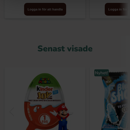
Logga in för att handla
Logga in för a
Senast visade
Nyhet!