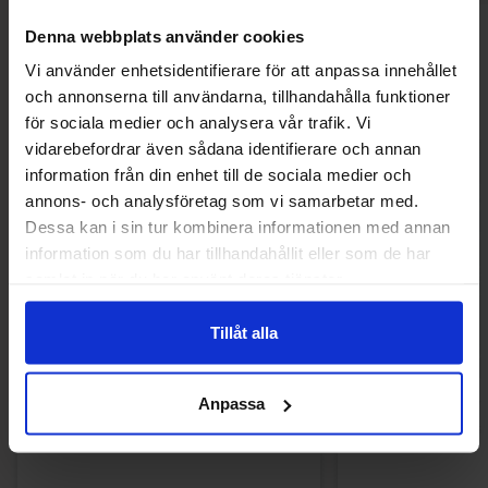
Denna webbplats använder cookies
Andra gillade
Vi använder enhetsidentifierare för att anpassa innehållet
och annonserna till användarna, tillhandahålla funktioner
för sociala medier och analysera vår trafik. Vi
Nyhet!
vidarebefordrar även sådana identifierare och annan
information från din enhet till de sociala medier och
annons- och analysföretag som vi samarbetar med.
Dessa kan i sin tur kombinera informationen med annan
information som du har tillhandahållit eller som de har
samlat in när du har använt deras tjänster.
Tillåt alla
Anpassa
Twizzlers Strawberry 141g x 15st
Blue Shock Sour W
12s