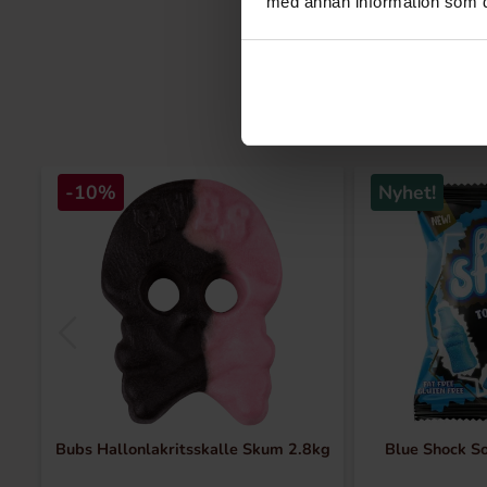
med annan information som du 
-10%
Nyhet!
Bubs Hallonlakritsskalle Skum 2.8kg
Blue Shock So