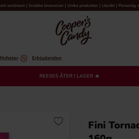
tort sortiment | Snabba leveranser | Unika produkter | Lösvikt | Personlig s
Nyheter
Erbjudanden
REESES ÅTER I LAGER 🔥
Fini Torn
160g