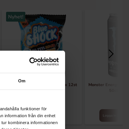
Nyhet!
Om
Blue Shock Sour Dummy 80g x 12st
Monster Energy Abso
50cl x 24
andahålla funktioner för
n information från din enhet
Logga in för att handla
Logga in för att 
 tur kombinera informationen