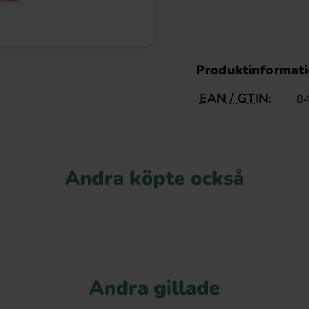
Produktinformat
EAN / GTIN:
8
Andra köpte också
Andra gillade