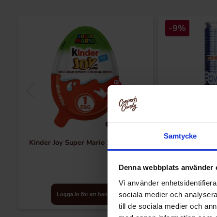
-9%
Samtycke
Kinder Joy Super Mario 20g x 24st
Powerking E
Denna webbplats använder 
Vi använder enhetsidentifierar
sociala medier och analysera 
Logga in för att handla
Logga in
till de sociala medier och a