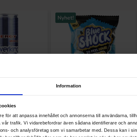
Nyhet!
Information
nergy 25cl x 24st
Blue Shock Sour Bear 80g x 12st
cookies
e för att anpassa innehållet och annonserna till användarna, tillh
vår trafik. Vi vidarebefordrar även sådana identifierare och anna
 för att handla
Logga in för att handla
nnons- och analysföretag som vi samarbetar med. Dessa kan i sin