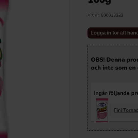
Art nr:
800013323
Logga in för att han
OBS! Denna prod
och inte som en 
Ingår följande p
Fini Torna