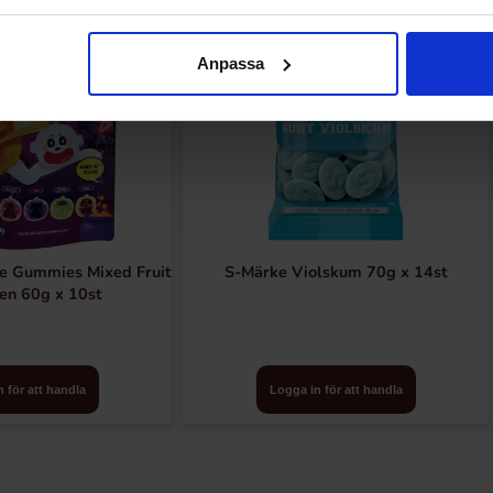
Anpassa
e Gummies Mixed Fruit
S-Märke Violskum 70g x 14st
en 60g x 10st
 för att handla
Logga in för att handla