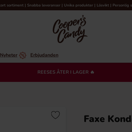
tort sortiment | Snabba leveranser | Unika produkter | Lösvikt | Personlig s
Nyheter
Erbjudanden
REESES ÅTER I LAGER 🔥
Faxe Kondi
Du kanske också gillar…