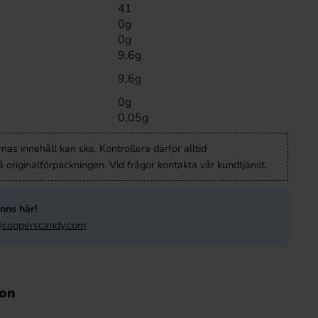
41
0g
0g
9,6g
9,6g
0g
0,05g
nas innehåll kan ske. Kontrollera därför alltid
 originalförpackningen. Vid frågor kontakta vår kundtjänst.
nns här!
cooperscandy.com
ion