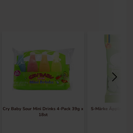
Cry Baby Sour Mini Drinks 4-Pack 39g x
S-Märke Äpple Skum
18st