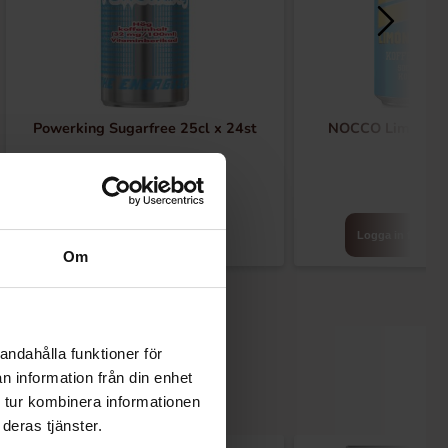
Powerking Sugarfree 25cl x 24st
NOCCO Limon 33c
Logga in för att handla
Logga in för att 
Om
andahålla funktioner för
n information från din enhet
 tur kombinera informationen
deras tjänster.