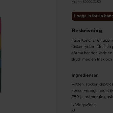
Art nr:
800016180
Logga in för att han
Beskrivning
Faxe Kondi är en uppf
läskedrycker. Med sin 
sötma har den varit en 
dryck med en frisk och l
e Gummies Mixed Fruit
Hot Chip Volcano Hot Sauce Barbecue
Ingredienser
as 60g x 10st
270ml x 10st
99 kr
299 kr
Vatten, socker, dextro
konserveringsmedel (
E501), aromer (inklusiv
Köp
Logga in för att handla
Logga in för att handla
Näringsvärde
kJ