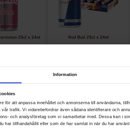
ermelon 25cl x 24st
Red Bull 25cl x 24st
 för att handla
Logga in för att handla
Information
cookies
e för att anpassa innehållet och annonserna till användarna, tillh
Andra gillade
vår trafik. Vi vidarebefordrar även sådana identifierare och anna
nnons- och analysföretag som vi samarbetar med. Dessa kan i sin
har tillhandahållit eller som de har samlat in när du har använt 