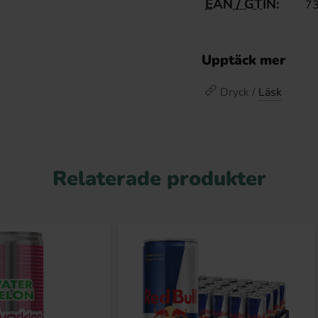
EAN / GTIN:
7
Upptäck mer
Dryck /
Läsk
Relaterade produkter