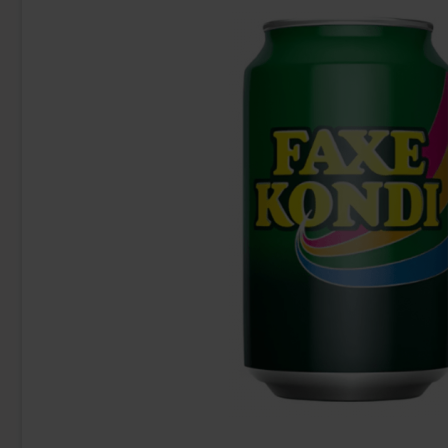
-21%
Nerds Rope Very Berry 26g x 24st
Cokoc 5D Peelabl
Christm
237.60 kr
299.76 kr
Köp
Köp
Logga in för att handla