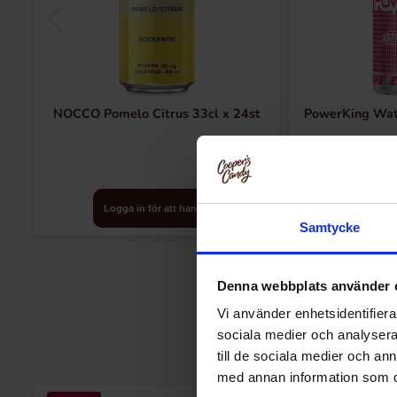
NOCCO Pomelo Citrus 33cl x 24st
PowerKing Wat
Logga in för att handla
Logga in
Samtycke
Denna webbplats använder 
Vi använder enhetsidentifierar
sociala medier och analysera 
till de sociala medier och a
med annan information som du 