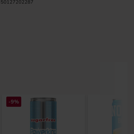
350127202287
-9%