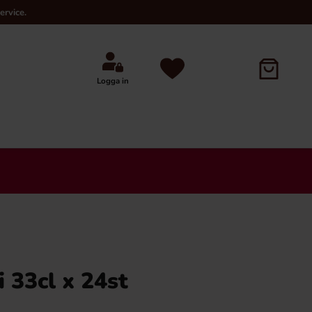
ervice.
Logga in
×
 33cl x 24st