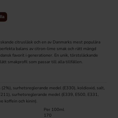
dla
riskande citrusläsk och en av Danmarks mest populära
perfekta balans av citron-lime smak och rätt mängd
dansk favorit i generationer. En unik, törstsläckande
ätt smakprofil som passar till alla tillfällen.
Hot Chip Volcano Hot Sauce Salsa
Jaffa Zero Sugar Anan
270ml x 10st
299 kr
162 kr
s (2%), surhetsreglerande medel (E330), koldioxid, salt,
E211), surhetsreglerande medel (E339, E500, E331,
e koffein och kinin).
Köp
Logga in för att handla
Köp
Per 100ml
170