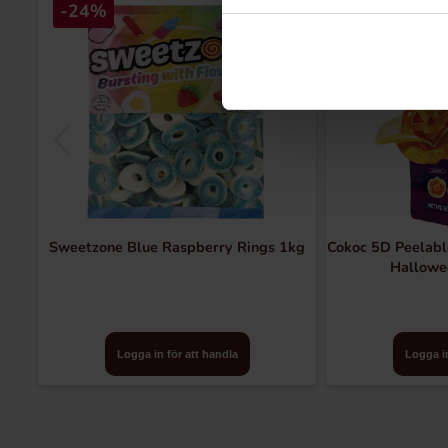
-24%
Sweetzone Blue Raspberry Rings 1kg
Cokoc 5D Peelabl
Hallowe
Logga in för att handla
Logga in