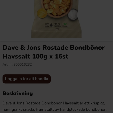
Barkleys Mints - Aniseed 50g
Nordthy Lakrits Saltmix 170g
x 6st
x 10st
Dave & Jons Rostade Bondbönor
113.40 kr
129 kr
Havssalt 100g x 16st
Art nr:
800016232
Logga in
Logga in
Köp
Köp
för att
för att
Logga in för att handla
handla
handla
Beskrivning
Dave & Jons Rostade Bondbönor Havssalt är ett krispigt,
näringsrikt snacks framställt av handplockade bondbönor.