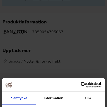
Produktinformation
EAN / GTIN:
7350054795067
Upptäck mer
Snacks /
Nötter & Torkad frukt
Relaterade produkter
Samtycke
Information
Om