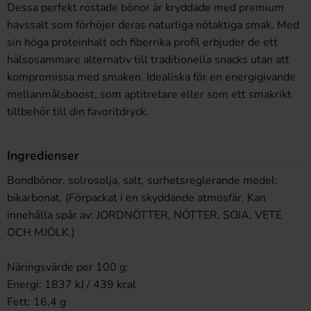
Dessa perfekt rostade bönor är kryddade med premium
havssalt som förhöjer deras naturliga nötaktiga smak. Med
sin höga proteinhalt och fiberrika profil erbjuder de ett
hälsosammare alternativ till traditionella snacks utan att
kompromissa med smaken. Idealiska för en energigivande
mellanmålsboost, som aptitretare eller som ett smakrikt
tillbehör till din favoritdryck.
Ingredienser
Bondbönor, solrosolja, salt, surhetsreglerande medel:
bikarbonat. (Förpackat i en skyddande atmosfär. Kan
innehålla spår av: JORDNÖTTER, NÖTTER, SOJA, VETE
OCH MJÖLK.)
Näringsvärde per 100 g:
Energi: 1837 kJ / 439 kcal
Fett: 16,4 g