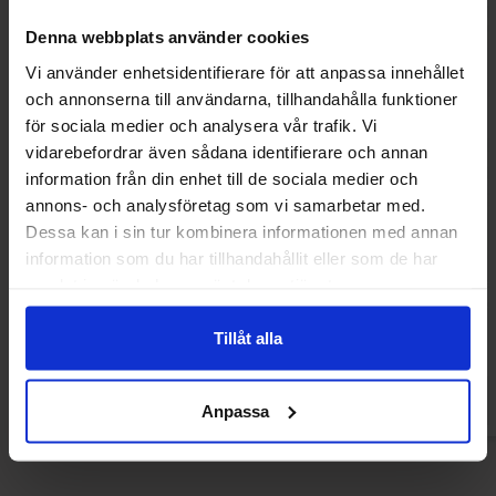
Denna webbplats använder cookies
Vi använder enhetsidentifierare för att anpassa innehållet
och annonserna till användarna, tillhandahålla funktioner
för sociala medier och analysera vår trafik. Vi
vidarebefordrar även sådana identifierare och annan
information från din enhet till de sociala medier och
annons- och analysföretag som vi samarbetar med.
Dessa kan i sin tur kombinera informationen med annan
information som du har tillhandahållit eller som de har
Dave & Jons Rostade Edamame Olivolja
Dave & Jons Torka
samlat in när du har använt deras tjänster.
& Havssalt 100g x 16st
Ginger Lime Twis
Tillåt alla
Logga in för att handla
Logga in för a
Anpassa