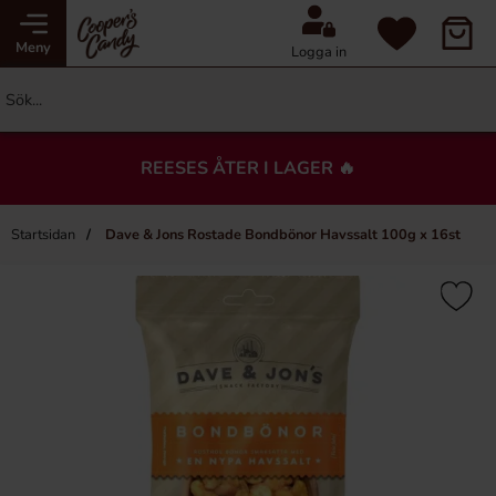
Meny
Logga in
REESES ÅTER I LAGER 🔥
Startsidan
Dave & Jons Rostade Bondbönor Havssalt 100g x 16st
×
Du kanske också gillar…