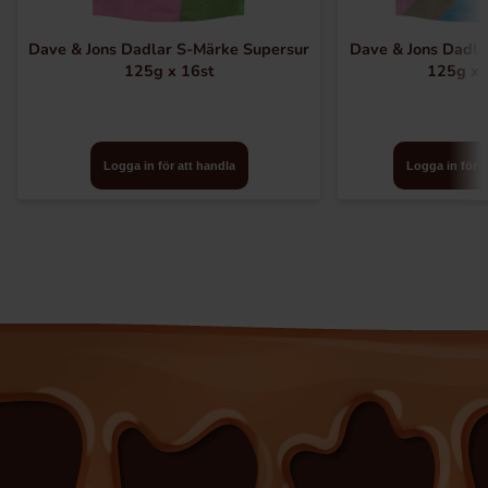
Dave & Jons Dadlar S-Märke Supersur
Dave & Jons Dadlar
125g x 16st
125g x 
Logga in för att handla
Logga in för a