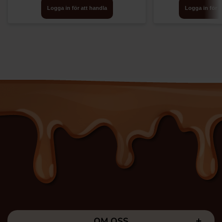
Logga in för att handla
Logga in för a
OM OSS