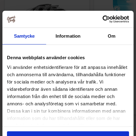
Samtycke
Information
Om
Denna webbplats använder cookies
Vi använder enhetsidentifierare för att anpassa innehållet
Red Band Salta Diamanter 1.18kg
S-Märke Violsku
och annonserna till användarna, tillhandahålla funktioner
för sociala medier och analysera vår trafik. Vi
vidarebefordrar även sådana identifierare och annan
information från din enhet till de sociala medier och
annons- och analysföretag som vi samarbetar med.
Logga in för att handla
Logga in för a
Dessa kan i sin tur kombinera informationen med annan
information som du har tillhandahållit eller som de har
samlat in när du har använt deras tjänster.