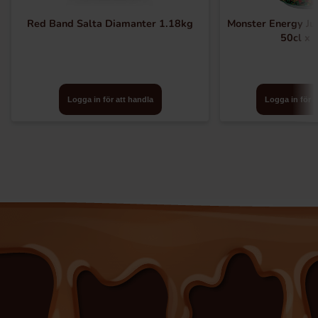
Red Band Salta Diamanter 1.18kg
Monster Energy Ju
50cl x 
Logga in för att handla
Logga in för a