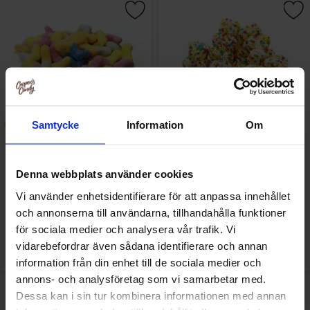
Samtycke
Information
Om
Denna webbplats använder cookies
Matthijs Veggie Neon Worms
Matthijs Rainbow Bears 1kg
1kg
Vi använder enhetsidentifierare för att anpassa innehållet
och annonserna till användarna, tillhandahålla funktioner
för sociala medier och analysera vår trafik. Vi
vidarebefordrar även sådana identifierare och annan
Logga in för att handla
Logga in för att handla
information från din enhet till de sociala medier och
annons- och analysföretag som vi samarbetar med.
Dessa kan i sin tur kombinera informationen med annan