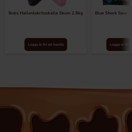
Bubs Hallonlakritsskalle Skum 2.8kg
Blue Shock Sour C
Logga in för att handla
Logga in för a