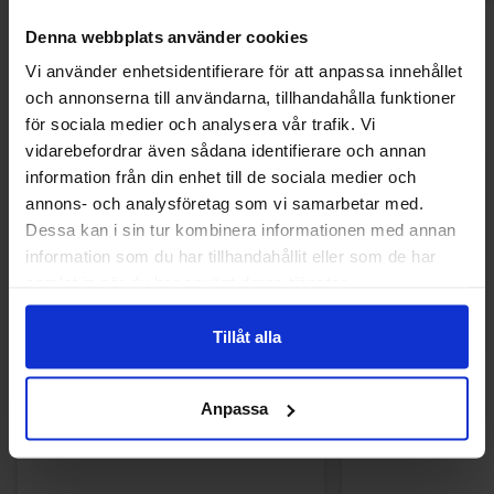
Denna webbplats använder cookies
Andra gillade
Vi använder enhetsidentifierare för att anpassa innehållet
och annonserna till användarna, tillhandahålla funktioner
för sociala medier och analysera vår trafik. Vi
-10%
vidarebefordrar även sådana identifierare och annan
information från din enhet till de sociala medier och
annons- och analysföretag som vi samarbetar med.
Dessa kan i sin tur kombinera informationen med annan
information som du har tillhandahållit eller som de har
samlat in när du har använt deras tjänster.
Tillåt alla
Anpassa
Takis Buckin Ranch 100g x 18st
Bubs Dizzy Sk