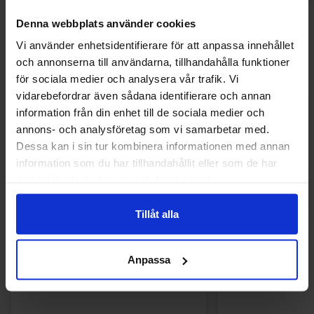
Denna webbplats använder cookies
Andra gillade
Vi använder enhetsidentifierare för att anpassa innehållet
och annonserna till användarna, tillhandahålla funktioner
för sociala medier och analysera vår trafik. Vi
-9%
vidarebefordrar även sådana identifierare och annan
information från din enhet till de sociala medier och
annons- och analysföretag som vi samarbetar med.
Dessa kan i sin tur kombinera informationen med annan
information som du har tillhandahållit eller som de har
samlat in när du har använt deras tjänster.
Tillåt alla
Anpassa
Kinder Joy Super Mario 20g x 24st
Powerking Energy