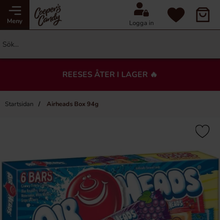
Meny
Logga in
REESES ÅTER I LAGER 🔥
Startsidan
Airheads Box 94g