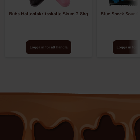
Bubs Hallonlakritsskalle Skum 2.8kg
Blue Shock Sour C
Logga in för att handla
Logga in för a