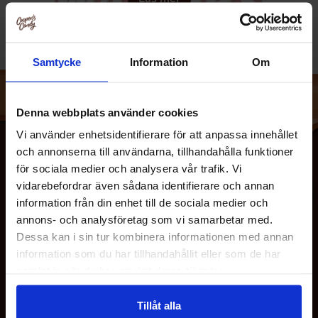
Samtycke
Information
Om
Denna webbplats använder cookies
Walkers är ett brittiskt företag som producerar och säljer
Vi använder enhetsidentifierare för att anpassa innehållet
snacks. Företaget är mest känd för sina potatischips med
och annonserna till användarna, tillhandahålla funktioner
salt- och vinäger smak, men producerar även mängder med
för sociala medier och analysera vår trafik. Vi
andra snacks
vidarebefordrar även sådana identifierare och annan
information från din enhet till de sociala medier och
annons- och analysföretag som vi samarbetar med.
Dessa kan i sin tur kombinera informationen med annan
information som du har tillhandahållit eller som de har
OM OSS
samlat in när du har använt deras tjänster.
Tillåt alla
KUNDTJÄNST