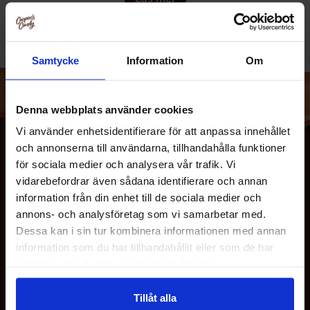
smakexplosion i varje klunk.
Samtycke
Information
Om
Med sin uppfriskande kolsyra och unika smakprofil är Toxic
Waste Läsk ett självklart val för alla som gillar drycker med
attityd. Perfekt till fredagsmyset, festen eller när du bara
Denna webbplats använder cookies
vill sticka ut med något annorlunda i glaset.
Vi använder enhetsidentifierare för att anpassa innehållet
och annonserna till användarna, tillhandahålla funktioner
för sociala medier och analysera vår trafik. Vi
Utforska vårt utbud av Toxic Waste Läsk – om du vågar!
vidarebefordrar även sådana identifierare och annan
information från din enhet till de sociala medier och
annons- och analysföretag som vi samarbetar med.
Dessa kan i sin tur kombinera informationen med annan
information som du har tillhandahållit eller som de har
OM OSS
samlat in när du har använt deras tjänster.
Tillåt alla
KUNDTJÄNST