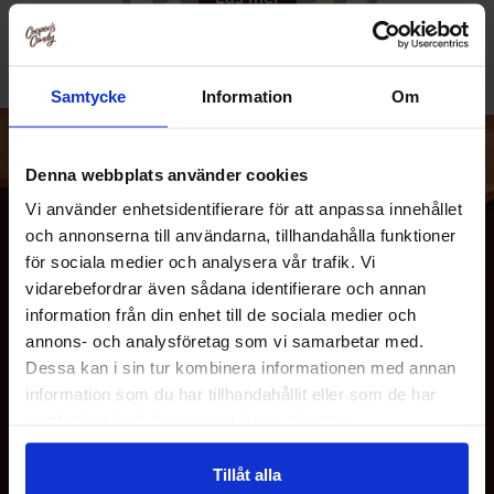
Sour Punch Straws är det ultimata godiset för dig som
Samtycke
Information
Om
älskar en härlig blandning av syrligt och sött. Dessa
ikoniska godisstrån är mjuka och sega med en fruktig smak,
täckta med ett syrligt sockerskikt som ger en intensiv och
Denna webbplats använder cookies
uppfriskande smakupplevelse. Med varje tugga får du en
Vi använder enhetsidentifierare för att anpassa innehållet
balanserad explosion av syra och sötma, vilket gör Sour
och annonserna till användarna, tillhandahålla funktioner
Punch Straws till en favorit bland både barn och vuxna.
för sociala medier och analysera vår trafik. Vi
vidarebefordrar även sådana identifierare och annan
Sour Punch Straws
kommer i flera populära smaker, som
information från din enhet till de sociala medier och
Blue Raspberry
och
Strawberry
, och erbjuder något för
annons- och analysföretag som vi samarbetar med.
alla smaklökar. Perfekta för alla tillfällen – oavsett om det
Dessa kan i sin tur kombinera informationen med annan
är till fest, biokväll eller bara när du vill unna dig något
information som du har tillhandahållit eller som de har
extra gott.
OM OSS
samlat in när du har använt deras tjänster.
Upptäck Sour Punch Straws och låt dem bli en del av din
Tillåt alla
godisupplevelse!​
KUNDTJÄNST