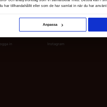
har tillhandahållit eller som de har samlat in när du har använt 
Anpassa
ina sidor
Följ oss
ogga in
Instagram