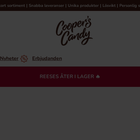
tort sortiment | Snabba leveranser | Unika produkter | Lösvikt | Personlig s
Nyheter
Erbjudanden
REESES ÅTER I LAGER 🔥