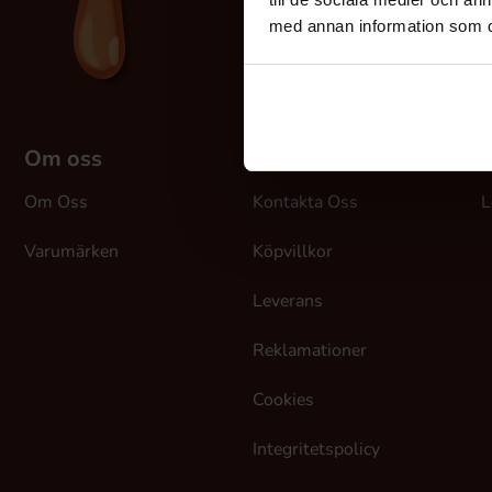
med annan information som du 
Om oss
Kundtjänst
M
Om Oss
Kontakta Oss
L
Varumärken
Köpvillkor
Leverans
Reklamationer
Cookies
Integritetspolicy